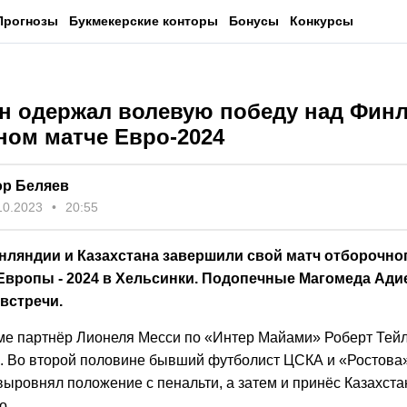
Прогнозы
Букмекерские конторы
Бонусы
Конкурсы
ан одержал волевую победу над Фин
ном матче Евро-2024
ор Беляев
10.2023
20:55
ляндии и Казахстана завершили свой матч отборочног
Европы - 2024 в Хельсинки. Подопечные Магомеда Ади
 встречи.
ме партнёр Лионеля Месси по «Интер Майами» Роберт Тейл
в. Во второй половине бывший футболист ЦСКА и «Ростова
ыровнял положение с пенальти, а затем и принёс Казахстан
о.