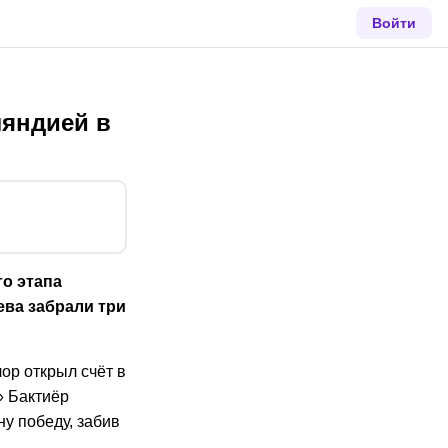
Войти
ляндией в
о этапа
ева забрали три
ор открыл счёт в
» Бактиёр
у победу, забив