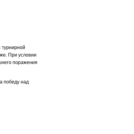
в турнирной
иже. При условии
шнего поражения
а победу над