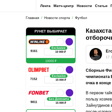
Лента
Матч-центр
Новости
Статьи
Главная
Новости спорта
Футбол
Казахст
РУНЕТ ВЫБИРАЕТ
отбороч
Exclusive
Ег
9161
10 000 ₽
17.
10000 ₽
Сборные Фин
Exclusive
чемпионата 
7152
15 000 ₽
очка в конце
В первом тай
пользу хозяе
Без Депозита
9811
15 000 ₽
Зайнутдинов в
после угловог