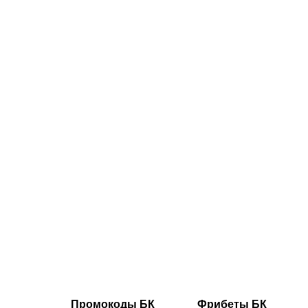
07.08.2026
2
Трусовой и
Валиевой
дали
нейтральны
статус: как
наши
королевы
льда
готовятся к
главным
стартам
сезона
Промокоды БК
Фрибеты БК