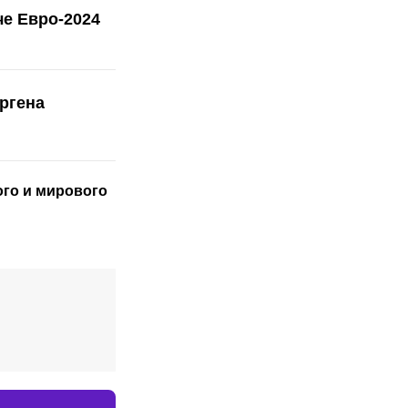
че Евро-2024
ргена
ого
и мирового