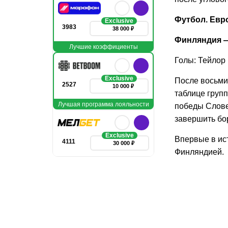
Футбол. Евр
Exclusive
3983
38 000 ₽
Финляндия — 
Лучшие коэффициенты
Голы: Тейлор 
Exclusive
После восьми 
2527
10 000 ₽
таблице групп
Лучшая программа лояльности
победы Слове
завершить бор
Exclusive
Впервые в ис
4111
30 000 ₽
Финляндией.