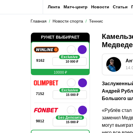
Лента
Матч-центр
Новости
Статьи
Главная
Новости спорта
Теннис
Камельз
РУНЕТ ВЫБИРАЕТ
Медведе
Exclusive
Ан
9162
10 000 ₽
14.
10000 ₽
Заслуженный
Exclusive
Андрей Рубл
7152
15 000 ₽
Большого шл
«Рублёв стал
заменил Медв
Без Депозита
9812
15 000 ₽
могут выиграт
него все впе