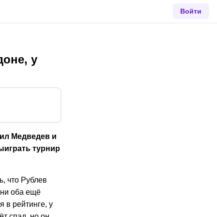
Войти
оне, у
ил Медведев и
ыиграть турнир
, что Рублев
Они оба ещё
 в рейтинге, у
т спад, но он