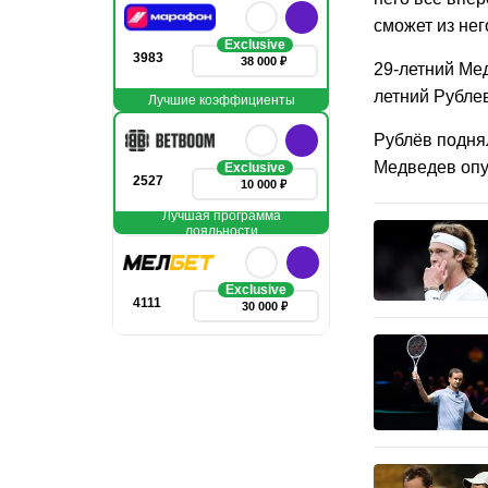
сможет из нег
Exclusive
3983
38 000 ₽
29-летний Ме
летний Рублев
Лучшие коэффициенты
Рублёв поднял
Медведев опус
Exclusive
2527
10 000 ₽
Лучшая программа
лояльности
Exclusive
4111
30 000 ₽