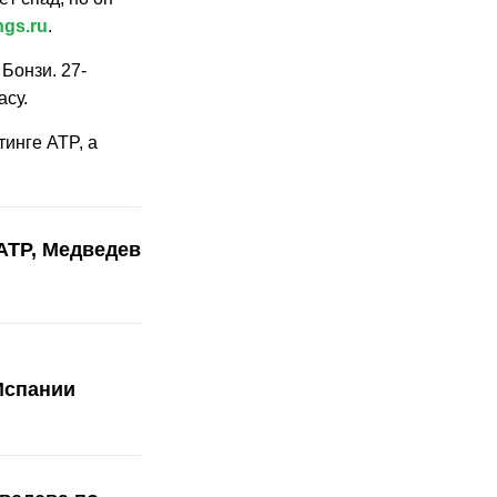
ngs.ru
.
Бонзи. 27-
асу.
тинге ATP, а
ATP, Медведев
Испании