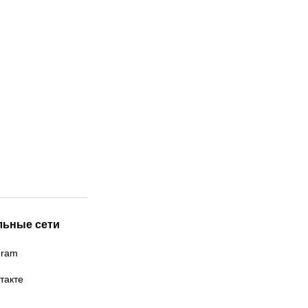
льные сети
gram
такте