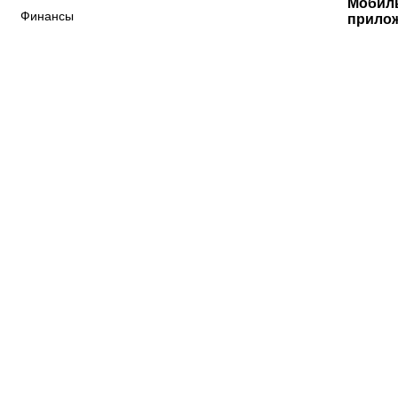
Мобил
Финансы
прило
«Краснодар»
ФНЛ
ФК Акрон