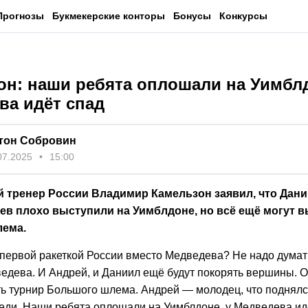
Прогнозы
Букмекерские конторы
Бонусы
Конкурсы
он: наши ребята оплошали на Уимблд
ва идёт спад
тон Собровин
07.2025
15:00
 тренер России Владимир Камельзон заявил, что Дани
ев плохо выступили на Уимблдоне, но всё ещё могут в
ема.
 первой ракеткой России вместо Медведева? Не надо думать
едева. И Андрей, и Даниил ещё будут покорять вершины. 
ь турнир Большого шлема. Андрей — молодец, что поднялся
реди. Наши ребята оплошали на Уимблдоне, у Медведева идё