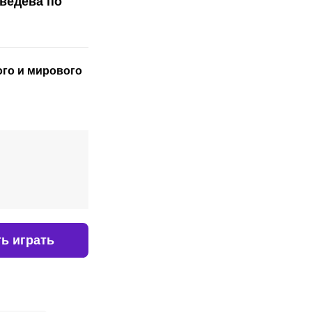
ведева по
ого
и мирового
ь играть