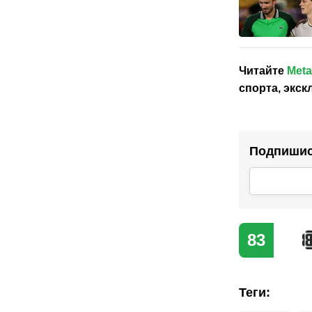
Читайте
Meta
спорта, экс
Подпишись
83
Теги
: