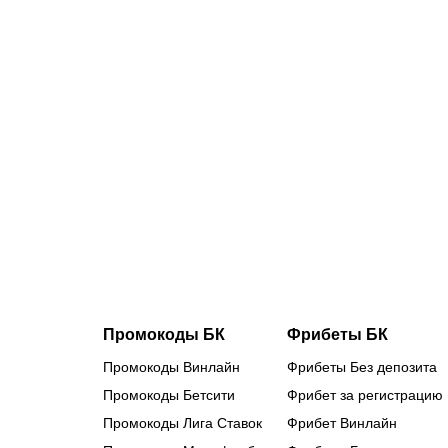
05.08.2026
2
Сетка и
календарь
Кубка
России:
«Зенит»
сыграет с
«Балтикой»,
«Спартак»
примет
«Оренбург»
Промокоды БК
Фрибеты БК
Промокоды Винлайн
Фрибеты Без депозита
Промокоды Бетсити
Фрибет за регистрацию
Промокоды Лига Ставок
Фрибет Винлайн