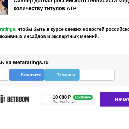
Синнер догнал российского теннисиста Мед
количеству титулов ATP
ratings
, чтобы быть в курсе свежих новостей
российск
клюзивных инсайдов и экспертных мнений.
 на Metaratings.ru
Вконтакте
Telegram
10 000 ₽
Exclusive
Начат
Получи бонус