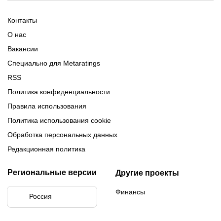
Регламент Лиги чемпионов
Команды Медиалиги 5 сезон
Турнирная таблица Лиги
Турнирная таблица
Формат МФЛ-5
Контакты
Медиалиги 5
О нас
Вакансии
Специально для Metaratings
RSS
Политика конфиденциальности
Правила использования
Политика использования cookie
Обработка персональных данных
Редакционная политика
Региональные версии
Другие проекты
Финансы
Россия