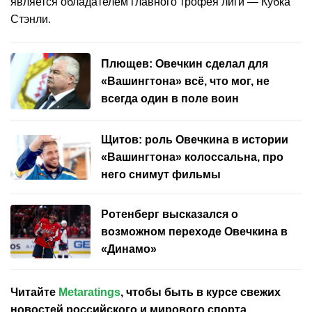
является обладателем главного трофея лиги — Кубка
Стэнли.
Плющев: Овечкин сделал для
«Вашингтона» всё, что мог, не
всегда один в поле воин
Щитов: роль Овечкина в истории
«Вашингтона» колоссальна, про
него снимут фильмы
Ротенберг высказался о
возможном переходе Овечкина в
«Динамо»
Читайте
Metaratings
, чтобы быть в курсе свежих
новостей
российского
и мирового спорта,