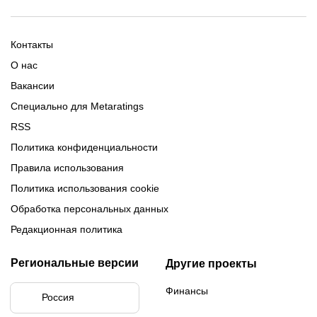
Расписание матчей ЛЧ
Команды ЛЧ 2025-2026
2025-2026
Расписание Медиалиги 2025
Регламент Лиги чемпионов
Команды Медиалиги 5 сезон
Турнирная таблица Лиги
Турнирная таблица
Формат МФЛ-5
Контакты
Медиалиги 5
О нас
Вакансии
Специально для Metaratings
RSS
Политика конфиденциальности
Правила использования
Политика использования cookie
Обработка персональных данных
Редакционная политика
Региональные версии
Другие проекты
Финансы
Россия