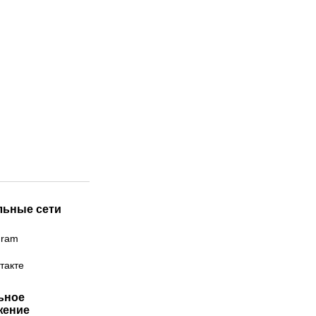
льные сети
gram
такте
ьное
жение