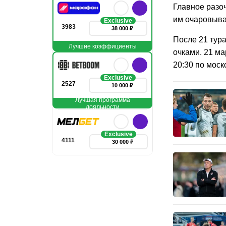
Главное разо
им очаровыва
Exclusive
3983
38 000 ₽
После 21 тура
Лучшие коэффициенты
очками. 21 ма
20:30 по мос
Exclusive
2527
10 000 ₽
Лучшая программа
лояльности
Exclusive
4111
30 000 ₽