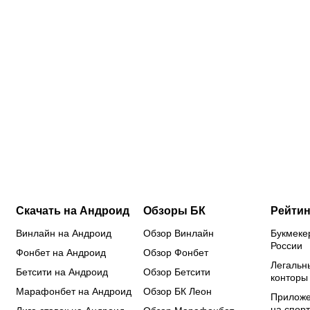
Расписание
Павел
Овечкин и
ЧМ
и
Полех –
Малкин
вы
результаты
самый
покинут
ис
FONBET
молодой
НХЛ, а
дл
Кубка
автор гола
Кучеров
ТВ
России по
в истории
уйдет из
по
футболу:
«Спартака»:
«Тампы»?
ср
«Спартак»
биография
У трех
пр
начал с
таланта
суперзвезд
ве
разгрома
«красно-
завершаются
в
«Оренбурга»
белых»
контракты
«р
Скачать на Андроид
Обзоры БК
Рейтин
Винлайн на Андроид
Обзор Винлайн
Букмеке
России
Фонбет на Андроид
Обзор Фонбет
Легальн
Бетсити на Андроид
Обзор Бетсити
конторы
Марафонбет на Андроид
Обзор БК Леон
Приложе
на спорт