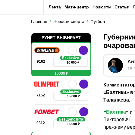
Лента
Матч-центр
Новости
Статьи
Главная
Новости спорта
Футбол
Губерние
РУНЕТ ВЫБИРАЕТ
очарова
Exclusive
Ан
9162
10 000 ₽
18.
10000 ₽
Комментатор
Exclusive
«Балтики» в
7152
15 000 ₽
Талалаева.
«
Балтика
» и
Викторович – 
Без Депозита
9812
15 000 ₽
прежнему вер