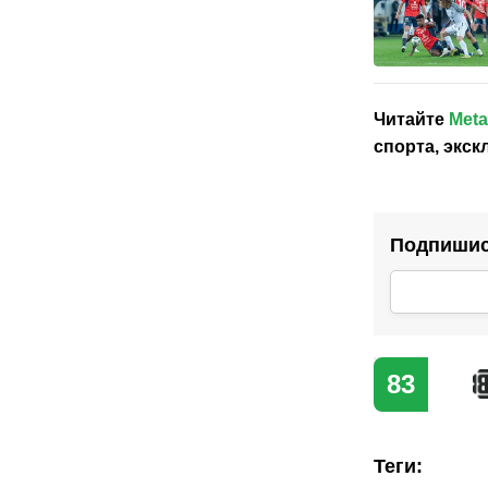
Читайте
Meta
спорта, экс
Подпишись
83
Теги
: