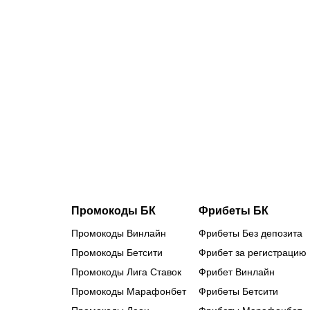
Сетка и
календарь
Кубка
России:
«Зенит»
сыграет с
«Балтикой»,
«Спартак»
примет
«Оренбург»
Промокоды БК
Фрибеты БК
Промокоды Винлайн
Фрибеты Без депозита
Промокоды Бетсити
Фрибет за регистрацию
Промокоды Лига Ставок
Фрибет Винлайн
Промокоды Марафонбет
Фрибеты Бетсити