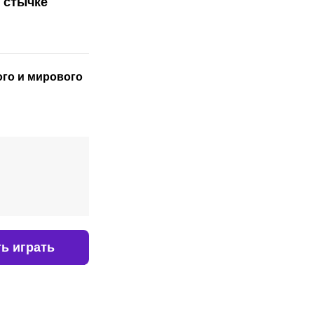
 стычке
ого
и мирового
ь играть