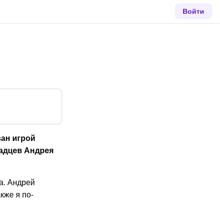
Войти
ван игрой
радцев Андрея
а. Андрей
кже я по-