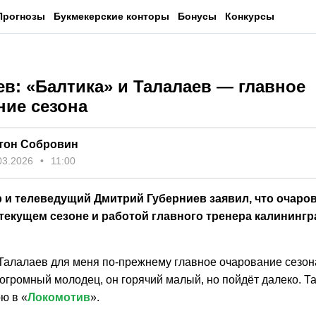
Прогнозы
Букмекерские конторы
Бонусы
Конкурсы
в: «Балтика» и Талалаев — главное
ние сезона
тон Собровин
03.2026
11:00
 и телеведущий Дмитрий Губерниев заявил, что очаро
 текущем сезоне и работой главного тренера калининг
 Талалаев для меня по-прежнему главное очарование сезон
огромный молодец, он горячий малый, но пойдёт далеко. Та
ю в «
Локомотив
».