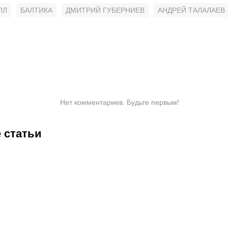
ПЛ
БАЛТИКА
ДМИТРИЙ ГУБЕРНИЕВ
АНДРЕЙ ТАЛАЛАЕВ
Нет комментариев. Будьте первым!
 статьи
3:40
05.08.2026
23:30
05.08.2026
20:55
05.08.2026
20:07
05.