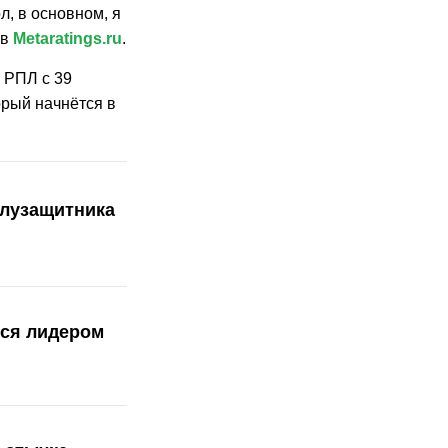
, в основном, я
ев
Metaratings.ru
.
 РПЛ с 39
орый начнётся в
олузащитника
тся лидером