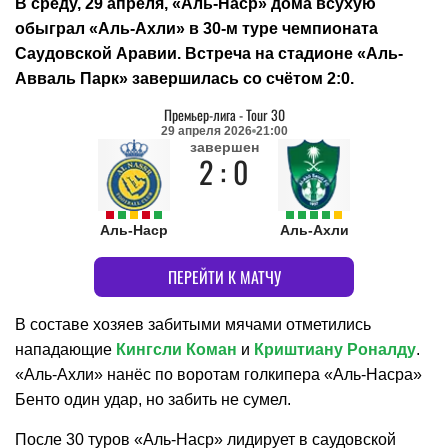
В среду, 29 апреля, «Аль-Наср» дома всухую
обыграл «Аль-Ахли» в 30-м туре чемпионата
Саудовской Аравии. Встреча на стадионе «Аль-
Авваль Парк» завершилась со счётом 2:0.
Премьер-лига
-
Tour 30
29 апреля 2026
21:00
завершен
2 : 0
Аль-Наср
Аль-Ахли
ПЕРЕЙТИ К МАТЧУ
В составе хозяев забитыми мячами отметились
нападающие
Кингсли Коман
и
Криштиану Роналду
.
«Аль-Ахли» нанёс по воротам голкипера «Аль-Насра»
Бенто один удар, но забить не сумел.
После 30 туров «Аль-Наср» лидирует в саудовской