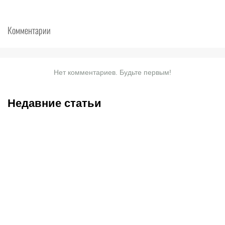
Комментарии
Нет комментариев. Будьте первым!
Недавние статьи
08.08.2026
12:55
08.08.2026
11:30
«Ак Барс» пытается
Дебютирует ли Даку за
сохранить свой костяк:
«Спартак», кто встанет в