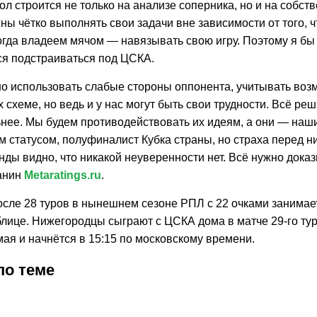
л строится не только на анализе соперника, но и на собств
ы чётко выполнять свои задачи вне зависимости от того, ч
огда владеем мячом — навязывать свою игру. Поэтому я бы 
я подстраиваться под ЦСКА.
но использовать слабые стороны оппонента, учитывать во
 схеме, но ведь и у нас могут быть свои трудности. Всё реши
ьнее. Мы будем противодействовать их идеям, а они — наш
м статусом, полуфиналист Кубка страны, но страха перед ни
ды видно, что никакой неуверенности нет. Всё нужно доказ
анин
Metaratings.ru
.
осле 28 туров в нынешнем сезоне РПЛ с 22 очками занимает
блице. Нижегородцы сыграют с ЦСКА дома в матче 29-го ту
мая и начнётся в 15:15 по московскому времени.
по теме