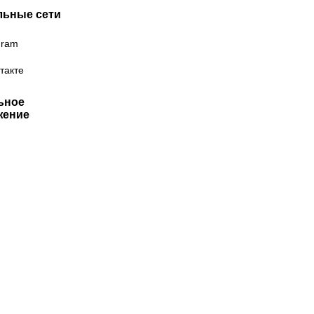
льные сети
gram
такте
ьное
жение