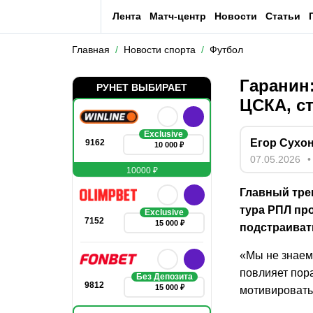
Лента
Матч-центр
Новости
Статьи
Главная
Новости спорта
Футбол
Гаранин
РУНЕТ ВЫБИРАЕТ
ЦСКА, ст
Exclusive
Егор Сухо
9162
10 000 ₽
07.05.2026
10000 ₽
Главный тре
тура РПЛ про
Exclusive
7152
15 000 ₽
подстраиват
«Мы не знаем,
повлияет пор
Без Депозита
9812
15 000 ₽
мотивировать,