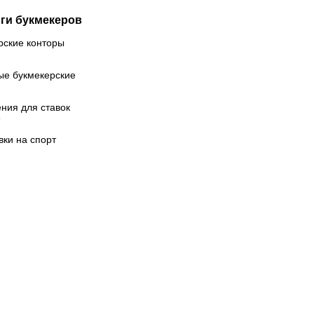
ги букмекеров
рские конторы
ые букмекерские
ния для ставок
вки на спорт