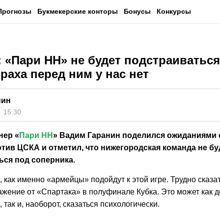
Прогнозы
Букмекерские конторы
Бонусы
Конкурсы
: «Пари НН» не будет подстраиваться
раха перед ним у нас нет
нин
15:30
нер «
Пари НН
» Вадим Гаранин поделился ожиданиями о
тив ЦСКА и отметил, что нижегородская команда не бу
ься под соперника.
 как именно «армейцы» подойдут к этой игре. Трудно сказать
ажение от «Спартака» в полуфинале Кубка. Это может как 
 так и, наоборот, сказаться психологически.