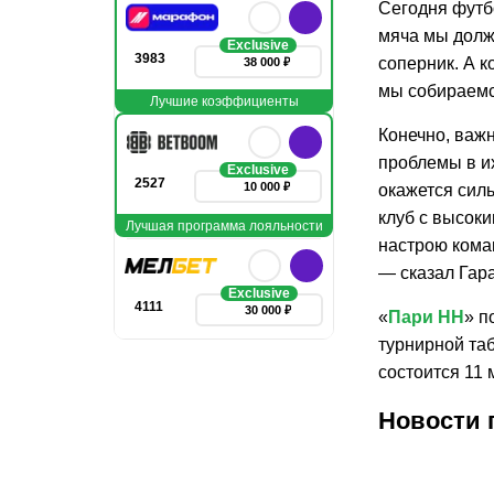
Сегодня футбо
мяча мы должн
Exclusive
3983
соперник. А к
38 000 ₽
мы собираемс
Лучшие коэффициенты
Конечно, важ
проблемы в их
Exclusive
2527
10 000 ₽
окажется сил
клуб с высоки
Лучшая программа лояльности
настрою коман
— сказал Гар
Exclusive
4111
30 000 ₽
«
Пари НН
» п
турнирной та
состоится 11 
Новости 