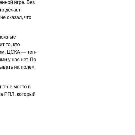
енной игре. Без
то делает
не сказал, что
зможные
т то, кто
им. ЦСКА — топ-
ми у нас нет. По
ывать на поле»,
 15-е место в
ра РПЛ, который