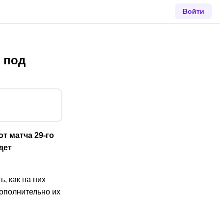
Войти
 под
т матча 29-го
дет
, как на них
дополнительно их