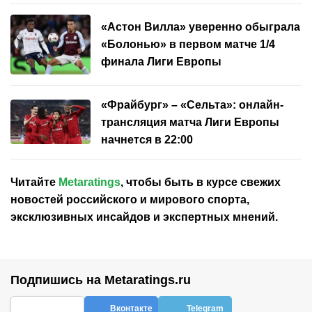
«Астон Вилла» уверенно обыграла
«Болонью» в первом матче 1/4
финала Лиги Европы
«Фрайбург» – «Сельта»: онлайн-
трансляция матча Лиги Европы
начнется в 22:00
Читайте
Metaratings
, чтобы быть в курсе свежих
новостей
российского
и мирового спорта,
эксклюзивных инсайдов и экспертных мнений.
Подпишись на Metaratings.ru
Вконтакте
Telegram