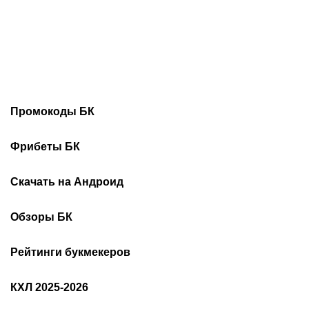
Промокоды БК
Промокоды Винлайн
Промокоды Марафонбет
Фрибеты БК
Промокоды Бетсити
Промокоды Леон
Фрибеты Без депозита
Промокоды Лига Ставок
Фрибеты Бетсити
Скачать на Андроид
Фрибет за регистрацию
Фрибеты Марафонбет
Винлайн на Андроид
Фрибет Винлайн
Марафонбет на Андроид
Обзоры БК
Фонбет на Андроид
Лига ставок на Андроид
Обзор Винлайн
Бетсити на Андроид
Обзор БК Леон
Рейтинги букмекеров
Обзор Фонбет
Обзор Марафонбет
Букмекерские конторы
Обзор Бетсити
Приложения для ставок на
КХЛ 2025-2026
России
спорт