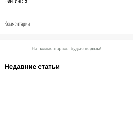
Рейтинг
:
5
Комментарии
Нет комментариев. Будьте первым!
Недавние статьи
10.08.2026
15:30
10.08.2026
14:30
Эпопея с визами
Батракова удерживают в