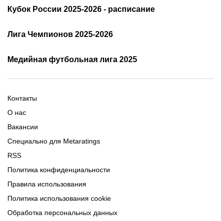
Расписание АПЛ 25/26
Трансляции АПЛ
Кубок России 2025-2026 - расписание
Таблица и результаты АПЛ
Кубок России 2025/2026 -
Лига Чемпионов 2025-2026
таблица и результаты
Трансляции Лиги чемпионов
чемпионов
Медийная футбольная лига 2025
Расписание матчей ЛЧ
Команды ЛЧ 2025-2026
2025-2026
Расписание Медиалиги 2025
Регламент Лиги чемпионов
Команды Медиалиги 5 сезон
Турнирная таблица Лиги
Турнирная таблица
Формат МФЛ-5
Контакты
Медиалиги 5
О нас
Вакансии
Специально для Metaratings
RSS
Политика конфиденциальности
Правила использования
Политика использования cookie
Обработка персональных данных