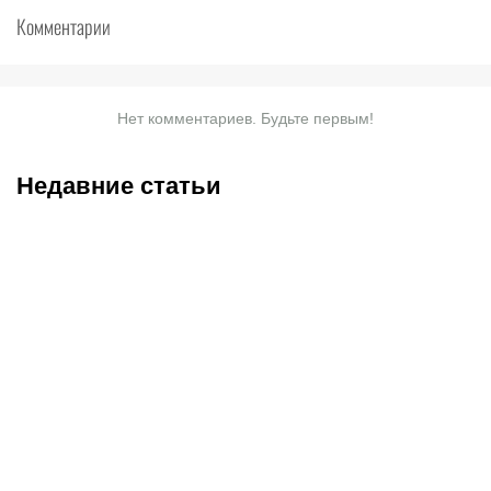
Комментарии
Нет комментариев. Будьте первым!
Недавние статьи
10.08.2026
10:00
10.08.2026
2:00
Кузнецов стал игроком
Турнирная таблица и
«Сибири»: таблица
расписание всех матчей
трансферов КХЛ-2026
Лиги PARI-2026/27