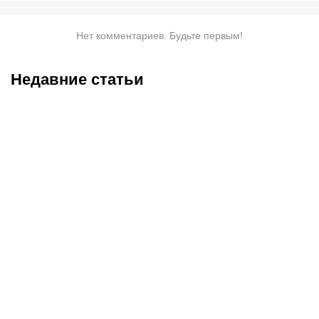
Нет комментариев. Будьте первым!
Недавние статьи
08.08.2026
21:15
08.08.2026
18:30
Дарит открытки, пишет
От отказа «Спартака» до
СМС, караулит у дома:
джокера «Краснодара»:
Елизавету Туктамышеву
как Кривцов заменил
уже полгода преследует
Сперцяна и стал лидером
сталкер
«быков»