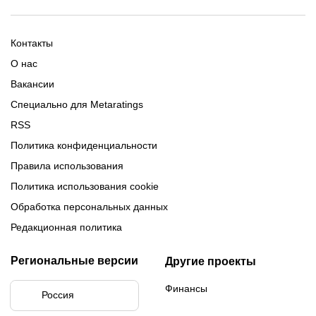
2025-2026
Расписание Медиалиги 2025
Регламент Лиги чемпионов
Команды Медиалиги 5 сезон
Турнирная таблица Лиги
Турнирная таблица
Формат МФЛ-5
Контакты
Медиалиги 5
О нас
Вакансии
Специально для Metaratings
RSS
Политика конфиденциальности
Правила использования
Политика использования cookie
Обработка персональных данных
Редакционная политика
Региональные версии
Другие проекты
Финансы
Россия