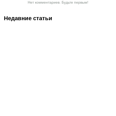
Нет комментариев. Будьте первым!
Недавние статьи
06.08.2026
22:25
06.08.2026
20:50
«Выглядит как новая»:
Поможет ли Даку стать
что сделали с любимым
«Спартаку» чемпионом?
авто Овечкина,
В РПЛ уже были случаи,
подаренным за победу на
когда золото приносил
ЧМ-2014
один трансфер