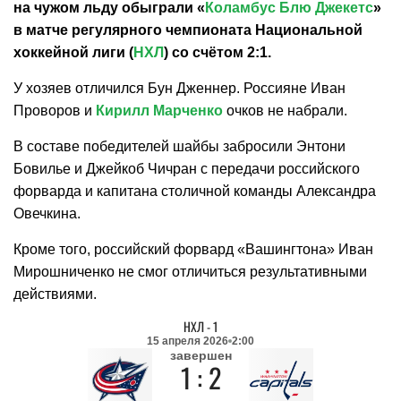
на чужом льду обыграли «
Коламбус Блю Джекетс
»
в матче регулярного чемпионата Национальной
хоккейной лиги (
НХЛ
) со счётом 2:1.
У хозяев отличился Бун Дженнер. Россияне Иван
Проворов и
Кирилл Марченко
очков не набрали.
В составе победителей шайбы забросили Энтони
Бовилье и Джейкоб Чичран с передачи российского
форварда и капитана столичной команды Александра
Овечкина.
Кроме того, российский форвард «Вашингтона» Иван
Мирошниченко не смог отличиться результативными
действиями.
НХЛ
-
1
15 апреля 2026
2:00
завершен
1 : 2