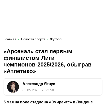
Главная
Новости спорта
Футбол
«Арсенал» стал первым
финалистом Лиги
чемпионов-2025/2026, обыграв
«Атлетико»
Александр Ятчук
05.05.2026
23:58
5 мая на поле стадиона «Эмирейтс» в Лондоне