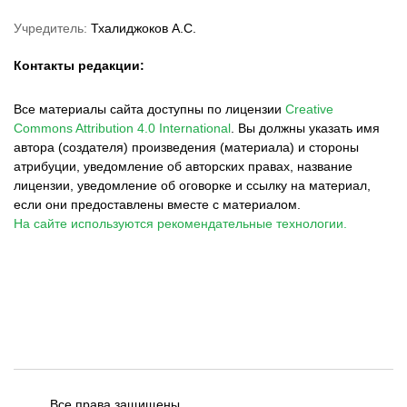
Учредитель:
Тхалиджоков А.С.
Контакты редакции:
Все материалы сайта доступны по лицензии
Creative
Commons Attribution 4.0 International
.
Вы должны указать имя
автора (создателя) произведения (материала) и стороны
атрибуции, уведомление об авторских правах, название
лицензии, уведомление об оговорке и ссылку на материал,
если они предоставлены вместе с материалом.
На сайте используются рекомендательные технологии.
Все права защищены