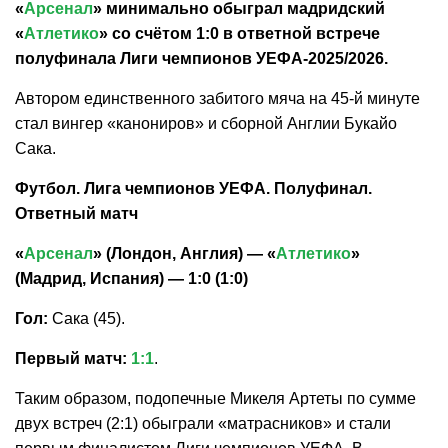
«
Арсенал
» минимально обыграл мадридский
«
Атлетико
» со счётом 1:0 в ответной встрече
полуфинала Лиги чемпионов УЕФА-2025/2026.
Автором единственного забитого мяча на 45-й минуте
стал вингер «канониров» и сборной Англии Букайо
Сака.
Футбол. Лига чемпионов УЕФА. Полуфинал.
Ответный матч
«
Арсенал
» (Лондон, Англия) — «
Атлетико
»
(Мадрид, Испания) — 1:0 (1:0)
Гол:
Сака (45).
Первый матч:
1:1
.
Таким образом, подопечные Микеля Артеты по сумме
двух встреч (2:1) обыграли «матрасников» и стали