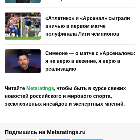
«Атлетико» и «Арсенал» сыграли
вничью в первом матче
полуфинала Лиги чемпионов
Симеоне — о матче с «Арсеналом»:
я не верю в везение, я верю в
реализацию
Читайте
Metaratings
, чтобы быть в курсе свежих
новостей
российского
и мирового спорта,
эксклюзивных инсайдов и экспертных мнений.
Подпишись на Metaratings.ru