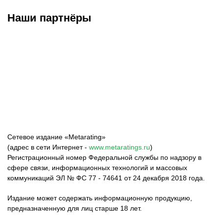
Наши партнёры
ФК «Зенит»
ФК «Спартак»
ФК «Краснодар»
Сетевое издание «Metarating»
(адрес в сети Интернет -
www.metaratings.ru
)
Регистрационный номер Федеральной службы по надзору в
сфере связи, информационных технологий и массовых
коммуникаций ЭЛ № ФС 77 - 74641 от 24 декабря 2018 года.
Издание может содержать информационную продукцию,
предназначенную для лиц старше 18 лет.