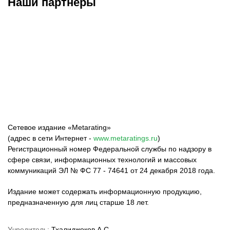
Наши партнёры
ФК «Зенит»
ФК «Спартак»
ФК «Краснодар»
Сетевое издание «Metarating»
(адрес в сети Интернет -
www.metaratings.ru
)
Регистрационный номер Федеральной службы по надзору в
сфере связи, информационных технологий и массовых
коммуникаций ЭЛ № ФС 77 - 74641 от 24 декабря 2018 года.
Издание может содержать информационную продукцию,
предназначенную для лиц старше 18 лет.
Учредитель:
Тхалиджоков А.С.