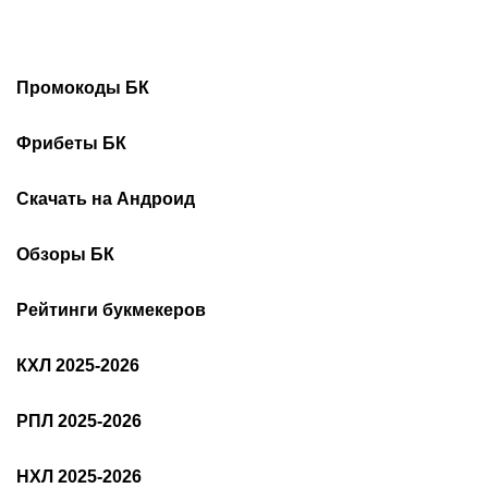
Промокоды БК
Промокоды Винлайн
Промокоды Марафонбет
Фрибеты БК
Промокоды Бетсити
Промокоды Леон
Фрибеты Без депозита
Промокоды Лига Ставок
Фрибеты Бетсити
Скачать на Андроид
Фрибет за регистрацию
Фрибеты Марафонбет
Винлайн на Андроид
Фрибет Винлайн
Марафонбет на Андроид
Обзоры БК
Фонбет на Андроид
Лига ставок на Андроид
Обзор Винлайн
Бетсити на Андроид
Обзор БК Леон
Рейтинги букмекеров
Обзор Фонбет
Обзор Марафонбет
Букмекерские конторы
Обзор Бетсити
Приложения для ставок на
КХЛ 2025-2026
России
спорт
Легальные букмекерские
КХЛ: расписание матчей
LIVE ставки на спорт
Трансферы КХЛ, лето 2025
РПЛ 2025-2026
конторы
2025-2026
Расписание РПЛ 2025-2026
Трансферы РПЛ, лето 2025
НХЛ 2025-2026