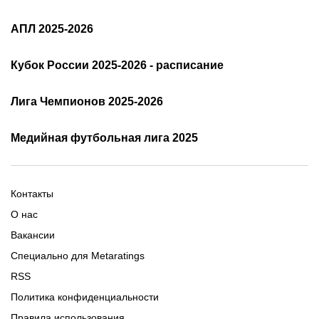
Прямые трансляции РПЛ
Состав РПЛ 25/26
РПЛ: таблица и результаты
АПЛ 2025-2026
Расписание АПЛ 25/26
Трансляции АПЛ
Кубок России 2025-2026 - расписание
Таблица и результаты АПЛ
Кубок России 2025/2026 -
Лига Чемпионов 2025-2026
таблица и результаты
Трансляции Лиги чемпионов
чемпионов
Медийная футбольная лига 2025
Расписание матчей ЛЧ
Команды ЛЧ 2025-2026
2025-2026
Расписание Медиалиги 2025
Регламент Лиги чемпионов
Команды Медиалиги 5 сезон
Турнирная таблица Лиги
Турнирная таблица
Формат МФЛ-5
Контакты
Медиалиги 5
О нас
Вакансии
Специально для Metaratings
RSS
Политика конфиденциальности
Правила использования