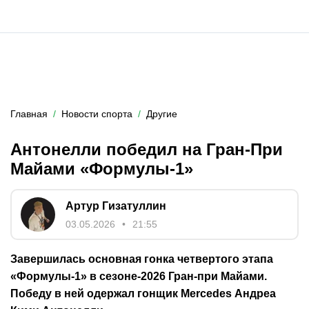
Главная
Новости спорта
Другие
Антонелли победил на Гран-При
Майами «Формулы-1»
Артур Гизатуллин
03.05.2026
21:55
Завершилась основная гонка четвертого этапа
«Формулы-1» в сезоне-2026 Гран-при Майами.
Победу в ней одержал гонщик Mercedes Андреа