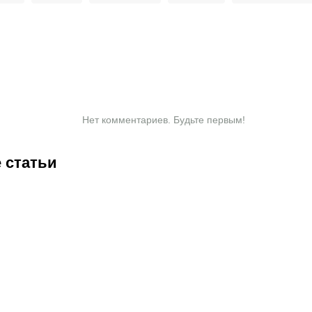
Нет комментариев. Будьте первым!
 статьи
0:30
07.08.2026
18:45
07.08.2026
18:15
07.08.2026
17:45
07.
Соболев
Валиева,
Ангелине
См