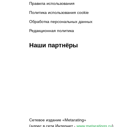
Правила использования
Политика использования cookie
Обработка персональных данных
Редакционная политика
Наши партнёры
ФК «Зенит»
ФК «Спартак»
ФК 
Сетевое издание «Metarating»
(адрес в сети Интернет -
www.metaratings.ru
)