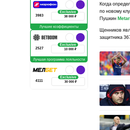
Когда определ
по новому клу
Exclusive
3983
38 000 ₽
Пушкин
Metar
Лучшие коэффициенты
Щенников явл
защитника 367
Exclusive
2527
10 000 ₽
Лучшая программа лояльности
Exclusive
4111
30 000 ₽