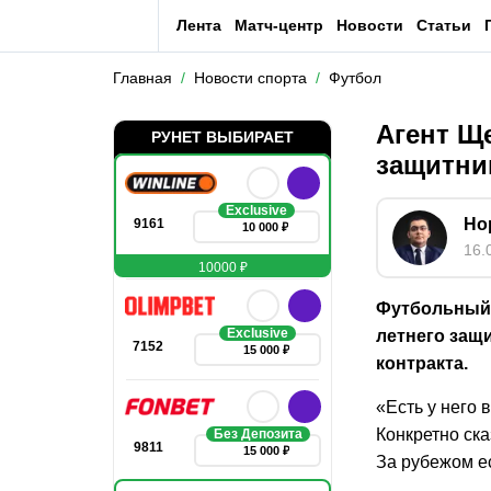
Лента
Матч-центр
Новости
Статьи
Главная
Новости спорта
Футбол
Агент Ще
РУНЕТ ВЫБИРАЕТ
защитни
Exclusive
Но
9161
10 000 ₽
16.
10000 ₽
Футбольный 
Exclusive
летнего защ
7152
15 000 ₽
контракта.
«Есть у него 
Конкретно ска
Без Депозита
9811
15 000 ₽
За рубежом е