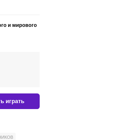
ого
и мирового
ь играть
НИКОВ