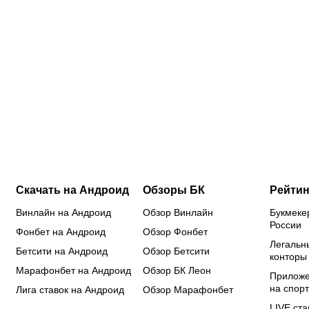
идет на
Трусова и
Мельниковой
пр
победу в
Гуменник
и другим
кв
й
гонке
получили
гимнастам
эл
бомбардиров:
нейтральный
не дали
ЖК
в чем он
статус от
визы:
ми
сильнее
ISU: кого
Россию не
у 
Кордобы,
еще
хотят
фу
Даку,
допустили
видеть на
за
Воробьева
из россиян
чемпионате
де
и Хиля
Европы?
Скачать на Андроид
Обзоры БК
Рейтин
Винлайн на Андроид
Обзор Винлайн
Букмеке
России
Фонбет на Андроид
Обзор Фонбет
Легальн
Бетсити на Андроид
Обзор Бетсити
конторы
Марафонбет на Андроид
Обзор БК Леон
Приложе
на спорт
Лига ставок на Андроид
Обзор Марафонбет
LIVE ста