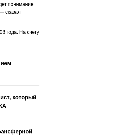
удет понимание
 — сказал
8 года. На счету
гием
ист, который
КА
трансферной