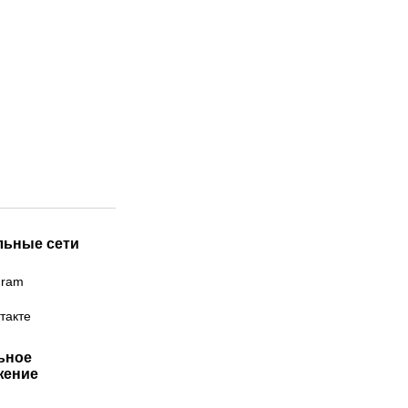
льные сети
gram
такте
ьное
жение