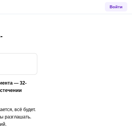
Войти
-
иента — 32-
истечении
ется, всё будет.
бы разглашать.
ий.