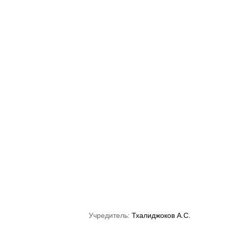
«Краснодар»
ФНЛ
ФК Акрон
Учредитель:
Тхалиджоков А.С.