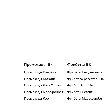
Валиевой
дали
нейтральны
статус: как
наши
королевы
льда
готовятся к
главным
стартам
сезона
Промокоды БК
Фрибеты БК
Промокоды Винлайн
Фрибеты Без депозита
Промокоды Бетсити
Фрибет за регистрацию
Промокоды Лига Ставок
Фрибет Винлайн
Промокоды Марафонбет
Фрибеты Бетсити
Промокоды Леон
Фрибеты Марафонбет