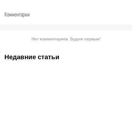
Комментарии
Нет комментариев. Будьте первым!
Недавние статьи
06.08.2026
22:25
06.08.2026
20:50
«Выглядит как новая»:
Поможет ли Даку стать
что сделали с любимым
«Спартаку» чемпионом?
авто Овечкина,
В РПЛ уже были случаи,