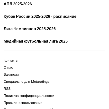
РПЛ: таблица и результаты
АПЛ 2025-2026
Расписание АПЛ 25/26
Трансляции АПЛ
Кубок России 2025-2026 - расписание
Таблица и результаты АПЛ
Кубок России 2025/2026 -
Лига Чемпионов 2025-2026
таблица и результаты
Трансляции Лиги чемпионов
чемпионов
Медийная футбольная лига 2025
Расписание матчей ЛЧ
Команды ЛЧ 2025-2026
2025-2026
Расписание Медиалиги 2025
Регламент Лиги чемпионов
Команды Медиалиги 5 сезон
Турнирная таблица Лиги
Турнирная таблица
Формат МФЛ-5
Контакты
Медиалиги 5
О нас
Вакансии
Специально для Metaratings
RSS
Политика конфиденциальности
Правила использования