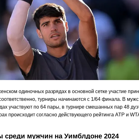
женском одиночных разрядах в основной сетке участие при
соответственно, турниры начинаются с 1/64 финала. В муж
дах участвуют по 64 пары, в турнире смешанных пар 48 ду
ирах происходит согласно действующего рейтинга ATP и WT
 среди мужчин на Уимблдоне 2024