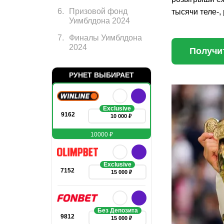
6
.
Призовой фонд
тысячи теле-,
Уимблдона 2024
7
.
Финалы Уимблдона
2024
Получит
РУНЕТ ВЫБИРАЕТ
Exclusive
9162
10 000 ₽
10000 ₽
Exclusive
7152
15 000 ₽
Без Депозита
9812
15 000 ₽