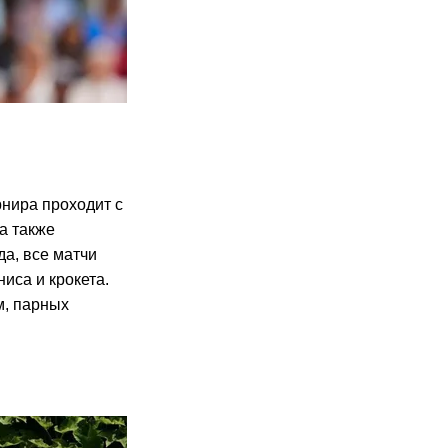
рнира проходит с
а также
да, все матчи
иса и крокета.
м, парных