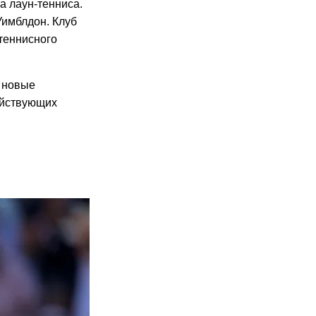
а лаун-тенниса.
Уимблдон. Клуб
теннисного
, новые
ействующих