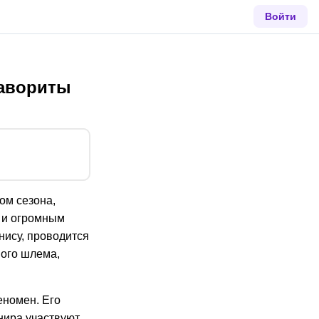
Войти
фавориты
ом сезона,
 и огромным
нису, проводится
шого шлема,
еномен. Его
нира участвуют