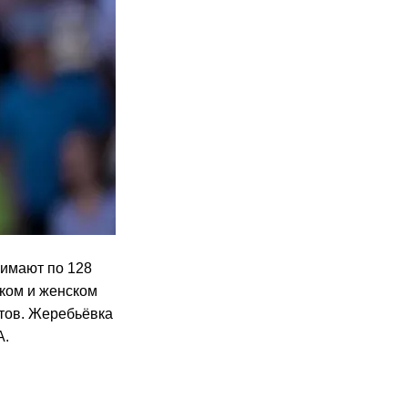
нимают по 128
ском и женском
этов. Жеребьёвка
A.