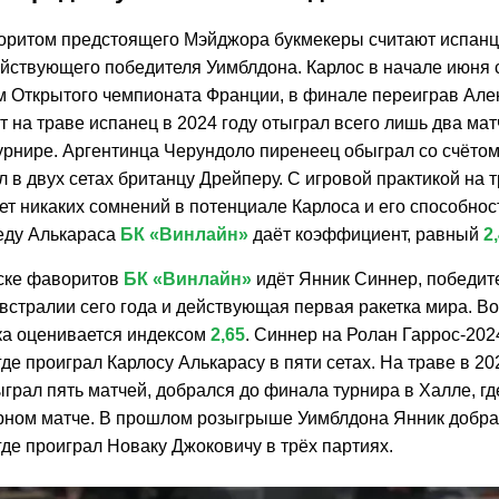
ритом предстоящего Мэйджора букмекеры считают испанц
ействующего победителя Уимблдона. Карлос в начале июня 
 Открытого чемпионата Франции, в финале переиграв Але
т на траве испанец в 2024 году отыграл всего лишь два мат
рнире. Аргентинца Черундоло пиренеец обыграл со счётом 6
л в двух сетах британцу Дрейперу. С игровой практикой на 
нет никаких сомнений в потенциале Карлоса и его способно
беду Алькараса
БК «Винлайн»
даёт коэффициент, равный
2
ске фаворитов
БК «Винлайн»
идёт Янник Синнер, победит
встралии сего года и действующая первая ракетка мира. 
а оценивается индексом
2,65
. Синнер на Ролан Гаррос-202
де проиграл Карлосу Алькарасу в пяти сетах. На траве в 20
грал пять матчей, добрался до финала турнира в Халле, гд
орном матче. В прошлом розыгрыше Уимблдона Янник добра
де проиграл Новаку Джоковичу в трёх партиях.