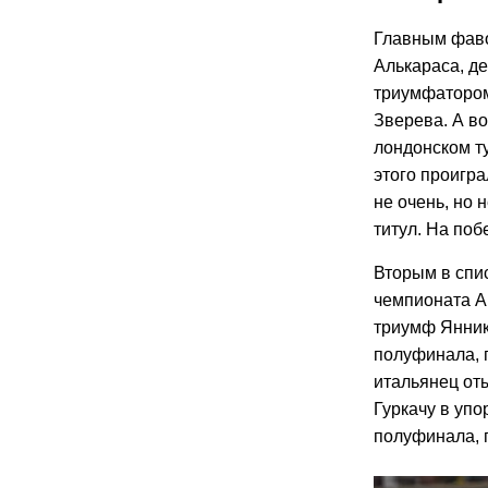
Главным фаво
Алькараса, д
триумфатором
Зверева. А во
лондонском ту
этого проигра
не очень, но 
титул. На по
Вторым в спи
чемпионата А
триумф Янник
полуфинала, г
итальянец оты
Гуркачу в уп
полуфинала, г