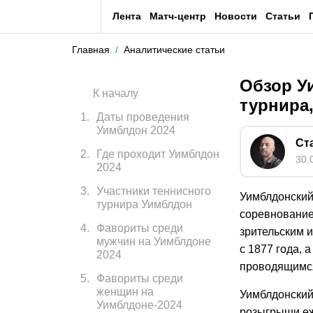
Лента
Матч-центр
Новости
Статьи
Главная
Аналитические статьи
Обзор Уи
К началу
турнира
1
.
Даты проведения
Уимблдон 2024
Ст
2
.
Где проходит Уимблдон
30.
2024
3
.
Участники теннисного
Уимблдонский
турнира Уимблдон
соревнование
4
.
Фавориты среди
зрительским 
мужчин на Уимблдоне
с 1877 года, 
2024
проводящимся
5
.
Фавориты среди
женщин на
Уимблдонский
Уимблдоне-2024
розыгрыши еж