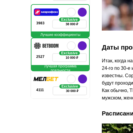
Exclusive
3983
38 000 ₽
Лучшие коэффициенты
Даты про
Exclusive
2527
10 000 ₽
Итак, когда 
Лучшая программа
24-го по 30-е
лояльности
известны. Сор
будут проходи
Exclusive
4111
Как обычно, 
30 000 ₽
мужском, женс
Расписани