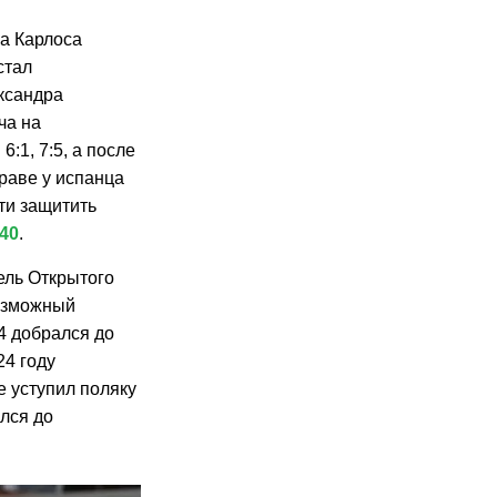
а Карлоса
стал
ксандра
ча на
:1, 7:5, а после
траве у испанца
сти защитить
,40
.
ель Открытого
Возможный
4 добрался до
24 году
е уступил поляку
лся до