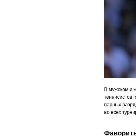
В мужском и 
теннисистов, 
парных разря
во всех турн
Фавориты