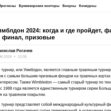
Прогнозы
Букмекерские конторы
Бонусы
Конкурсы
мблдон 2024: когда и где пройдет, 
, финал, призовые
анислав Рогачев
06.2024
12:05
 турнир, или Уимблдон, является главным травяным турнир
м с самым большим призовым фондом на травяных кортах
интересом. Также Wimbledon — самый старый турнир по тен
а с 1988 года является единственным турниром серии Боль
 на травяном покрытии.
 турнир представляет собой международный культурный ф
егодно транслируют сотни телекомпаний, в освещении тур