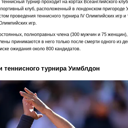
теннисный турнир проходит на кортах Всеанглийского клуб
спортивный клуб, расположенный в лондонском пригороде 
стом проведения теннисного турнира IV Олимпийскиx игр и 
Олимпийскиx игр.
постоянных, полноправныx члена (300 мужчин и 75 женщин)
лены принимаются в него только после смерти одного из д
писке ожидания около 800 кандидатов.
и теннисного турнира Уимблдон