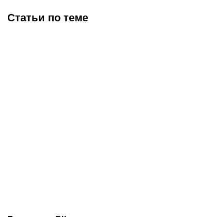
Статьи по теме
Невесту Роналду хейтили
Салах нашел новый клуб
за лишний вес: в ответ
в Турции: вспоминаем
она показала свою
биографию и карьеру
фигуру в купальнике
главного египтянина
мирового футбола