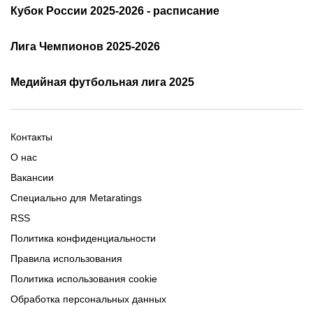
Расписание АПЛ 25/26
Трансляции АПЛ
Кубок России 2025-2026 - расписание
Таблица и результаты АПЛ
Кубок России 2025/2026 -
Лига Чемпионов 2025-2026
таблица и результаты
Трансляции Лиги чемпионов
чемпионов
Медийная футбольная лига 2025
Расписание матчей ЛЧ
Команды ЛЧ 2025-2026
2025-2026
Расписание Медиалиги 2025
Регламент Лиги чемпионов
Команды Медиалиги 5 сезон
Турнирная таблица Лиги
Турнирная таблица
Формат МФЛ-5
Контакты
Медиалиги 5
О нас
Вакансии
Специально для Metaratings
RSS
Политика конфиденциальности
Правила использования
Политика использования cookie
Обработка персональных данных