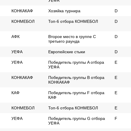
УЕФА
КОHКАКАФ
Xозяйка турнира
D
КОНМЕБОЛ
Топ-6 отбора КОНМЕБОЛ
D
АФК
Второе место в группе C
D
третьего раунда
УЕФА
Европейские стыки
D
УЕФА
Победитель группы A отбора
E
УЕФА
КОНКАКАФ
Победитель группы B отбора
E
КОНКАКАФ
КАФ
Победитель группы F отбора
E
КАФ
КОНМЕБОЛ
Топ-6 отбора КОНМЕБОЛ
E
УЕФА
Победитель группы G отбора
F
УЕФА