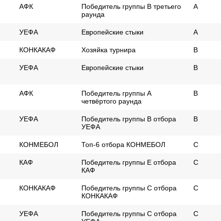
АФК
Победитель группы B третьего
А
раунда
УEФА
Европейские стыки
A
КОНКАКАФ
Xозяйка турнира
В
УEФА
Европейские стыки
В
АФК
Победитель группы A
B
четвёртого раунда
УEФА
Победитель группы B отбора
B
УЕФА
КОHМEБОЛ
Топ-6 отбора КОНМЕБОЛ
C
КАФ
Победитель группы E отбора
С
КАФ
КОНКАКАФ
Победитель группы C отбора
С
КОНКАКАФ
УEФА
Победитель группы C отбора
C