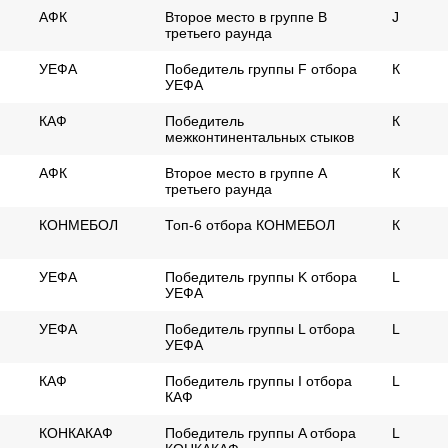
АФК
Второе место в группе B
J
третьего раунда
УЕФА
Победитель группы F отбора
К
УЕФА
КАФ
Победитель
К
межконтинентальных стыков
АФК
Второе место в группе A
К
третьего раунда
КОНМЕБОЛ
Топ-6 отбора КОНМЕБОЛ
К
УЕФА
Победитель группы K отбора
L
УЕФА
УЕФА
Победитель группы L отбора
L
УЕФА
КАФ
Победитель группы I отбора
L
КАФ
КОНКАКАФ
Победитель группы A отбора
L