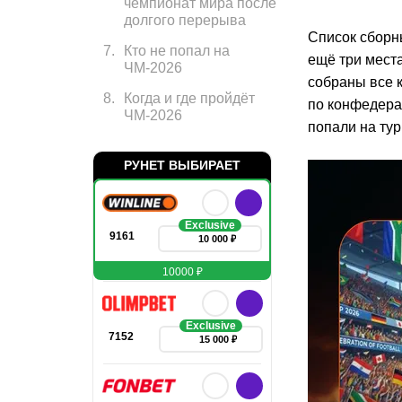
чемпионат мира после
долгого перерыва
Список сборн
7
.
Кто не попал на
ещё три мест
ЧМ-2026
собраны все 
8
.
Когда и где пройдёт
по конфедера
ЧМ-2026
попали на тур
РУНЕТ ВЫБИРАЕТ
Exclusive
9161
10 000 ₽
10000 ₽
Exclusive
7152
15 000 ₽