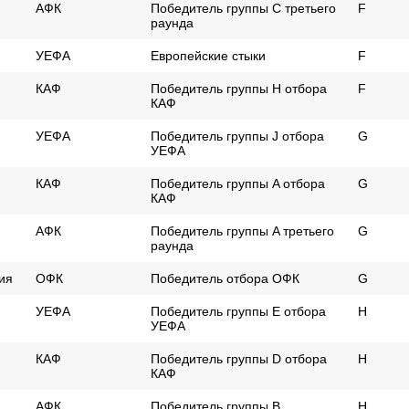
АФК
Победитель группы C третьего
F
раунда
УЕФА
Европейские стыки
F
КАФ
Победитель группы H отбора
F
КАФ
УЕФА
Победитель группы J отбора
G
УЕФА
КАФ
Победитель группы A отбора
G
КАФ
АФК
Победитель группы A третьего
G
раунда
ия
ОФК
Победитель отбора ОФК
G
УЕФА
Победитель группы E отбора
H
УЕФА
КАФ
Победитель группы D отбора
H
КАФ
АФК
Победитель группы B
H