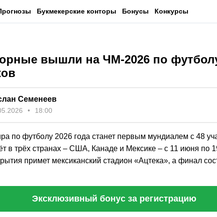
Прогнозы
Букмекерские конторы
Бонусы
Конкурсы
борные вышли на ЧМ-2026 по футболу
ков
слан Семенеев
05.2026
18:00
ра по футболу 2026 года станет первым мундиалем с 48 уч
т в трёх странах – США, Канаде и Мексике – с 11 июня по 
крытия примет мексиканский стадион «Ацтека», а финал со
Эксклюзивный бонус за регистрацию