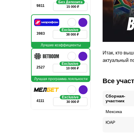
Без Депозита
9811
15 000 ₽
Exclusive
3983
38 000 ₽
Лучшие коэффициенты
Итак, кто вы
актуальный п
Exclusive
2527
10 000 ₽
Лучшая программа лояльности
Все учас
Сборная-
Exclusive
участник
4111
30 000 ₽
Мексика
ЮАР