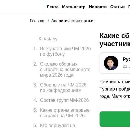
Лента
Матч-центр
Новости
Статьи
Главная
Аналитические статьи
Какие с
К началу
участни
1
.
Все участники ЧМ-2026
по футболу
Ру
2
.
Сколько сборных
21.
сыграет на чемпионате
мира 2026 года
Чемпионат ми
3
.
Сборные на ЧМ-2026
Турнир пройдё
по конфедерациям
года. Матч от
4
.
Состав групп ЧМ-2026
5
.
Какие страны впервые
сыграют на ЧМ-2026
6
.
Кто вернулся на