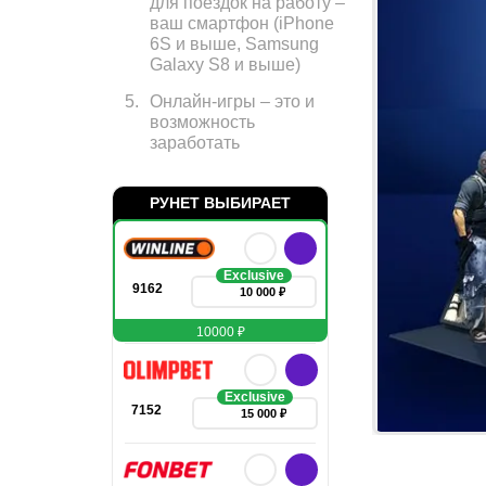
для поездок на работу –
ваш смартфон (iPhone
6S и выше, Samsung
Galaxy S8 и выше)
5
.
Онлайн-игры – это и
возможность
заработать
РУНЕТ ВЫБИРАЕТ
Exclusive
9162
10 000 ₽
10000 ₽
Exclusive
7152
15 000 ₽