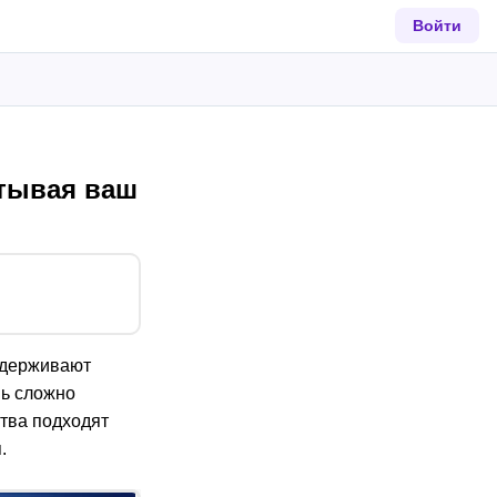
Войти
итывая ваш
оддерживают
нь сложно
тва подходят
.