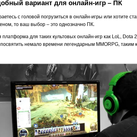
обный вариант для онлайн-игр – ПК
аетесь с головой погрузиться в онлайн-игры или хотите ста
еном, то ваш выбор – это однозначно ПК.
 платформа для таких культовых онлайн-игр как LoL, Dota 
 посвятить немало времени легендарным MMORPG, таким ка