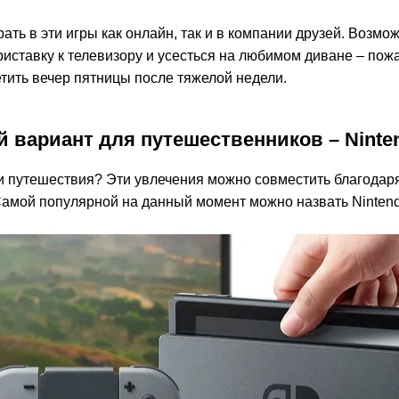
ать в эти игры как онлайн, так и в компании друзей. Возмо
иставку к телевизору и усесться на любимом диване – пож
тить вечер пятницы после тяжелой недели.
 вариант для путешественников – Ninten
и путешествия? Эти увлечения можно совместить благодар
Самой популярной на данный момент можно назвать Nintend