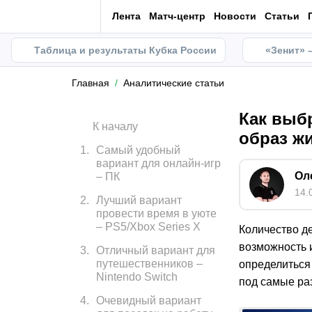
Лента
Матч-центр
Новости
Статьи
Таблица и результаты Кубка России
«Зенит» 
Главная
Аналитические статьи
Как выб
К началу
образ ж
1
.
Самый удобный
вариант для онлайн-игр
Ол
– ПК
14.
2
.
Лучший вариант
провести время в уюте
– PS5/Xbox Series X
Количество д
возможность 
3
.
Отличный вариант для
путешественников –
определиться
Nintendo Switch
под самые ра
4
.
Очевидный вариант