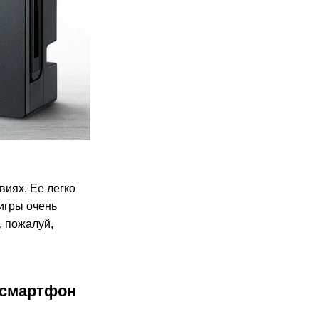
виях. Ее легко
 игры очень
, пожалуй,
 смартфон