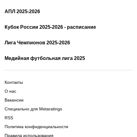
Прямые трансляции РПЛ
Состав РПЛ 25/26
РПЛ: таблица и результаты
АПЛ 2025-2026
Расписание АПЛ 25/26
Трансляции АПЛ
Кубок России 2025-2026 - расписание
Таблица и результаты АПЛ
Кубок России 2025/2026 -
Лига Чемпионов 2025-2026
таблица и результаты
Трансляции Лиги чемпионов
чемпионов
Медийная футбольная лига 2025
Расписание матчей ЛЧ
Команды ЛЧ 2025-2026
2025-2026
Расписание Медиалиги 2025
Регламент Лиги чемпионов
Команды Медиалиги 5 сезон
Турнирная таблица Лиги
Турнирная таблица
Формат МФЛ-5
Контакты
Медиалиги 5
О нас
Вакансии
Специально для Metaratings
RSS
Политика конфиденциальности
Правила использования