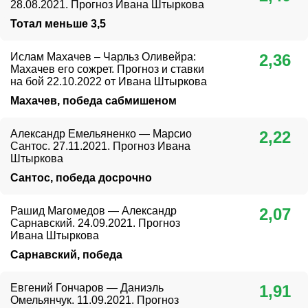
28.08.2021. Прогноз Ивана Штыркова
его допинг-пробах были найдены следы запрещённых
Тотал меньше 3,5
веществ, контракт с организацией был расторгнут по
обоюдному согласию сторон.
Ислам Махачев – Чарльз Оливейра:
2,36
Махачев его сожрет. Прогноз и ставки
Титулы и регалии
на бой 22.10.2022 от Ивана Штыркова
Махачев, победа сабмишеном
Мастер спорта России по самбо
Призёр чемпионатов России
Александр Емельяненко — Марсио
2,22
Сантос. 27.11.2021. Прогноз Ивана
Призёр Кубка Мира
Штыркова
Сантос, победа досрочно
Победитель и призёр этапов Кубка Мира по
спортивному самбо
Рашид Магомедов — Александр
2,07
Сарнавский. 24.09.2021. Прогноз
Бронзовый призёр Чемпионата России по боевому
Ивана Штыркова
самбо
Сарнавский, победа
Выступал в нескольких российских промоушенах.
Евгений Гончаров — Даниэль
1,91
Побеждал Джеффа Монсона, Фабио Мальдонадо,
Омельянчук. 11.09.2021. Прогноз
Сатоши Иши