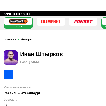
РУНЕТ ВЫБИРАЕТ
Л
10000 ₽
Главная
Авторы
Иван Штырков
Боец MMA
Местоположение
:
Россия, Екатеринбург
Возраст
:
37