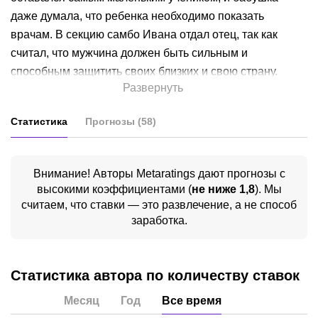
даже думала, что ребенка необходимо показать
врачам. В секцию самбо Ивана отдал отец, так как
считал, что мужчина должен быть сильным и
способным защитить своих близких и свою страну.
Развернуть
Несмотря на небольшие габариты, Ваня выиграл
первые же соревнования, на которых выступил после
Статистика
Прогнозы
(
58
)
начала тренировок. В дальнейшем юноша
неоднократно завоевывал призовые места на
чемпионатах России, титулы и награды в
Внимание! Авторы Metaratings дают прогнозы с
международных турнирах и на этапах Кубка Мира.
высокими коэффициентами
(
не ниже 1,8
)
. Мы
Долгое время Иван выступал за команду РГППУ, в
считаем, что ставки — это развлечение, а не способ
котором учился на факультете физической культуры. О
заработка.
ММА спортсмен никогда не задумывался, и первый бой
провел «для себя». Иван не собирался ни становиться
Статистика автора по количеству ставок
профессиональным бойцом, ни зарабатывать таким
образом деньги – в ММА его привлекла возможность
Месяц
Год
Все время
развития в любимом деле. Драться в смешанных