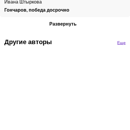
Ивана Штыркова
Гончаров, победа досрочно
Действующий боец лиги RCC
Развернуть
Другие авторы
Еще
Василий
Давид Багдасаров
Дмитрий Сенник
Морошинский
Аналитик букмекерского
Экс-футболист, эксперт
рынка
Главный по бонусам
букмекеров