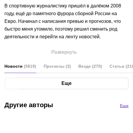
В спортивную журналистику пришёл в далёком 2008
году, ещё до памятного фурора сборной России на
Евро. Начинал с написания превью и прогнозов, что
быстро меня утомило, поэтому решил сменить род
деятельности и перейти на ленту новостей.
Развернуть
В качестве редактора ленты новостей успел
поработать на таких проектах, как:
Новости
(
5819
)
Прогнозы
(
3
)
Везде
(
270
)
Статьи
(
21
Телеканал «Футбол», Rusfootball.info, «Спорт FM» и
Еще
Metaratings.ru, где оказался практически с самого его
основания. С конца 2020 года перешёл на
Cybersport.Metaratings.ru, заняв должность шеф-
Другие авторы
Еще
редактора.
О себе