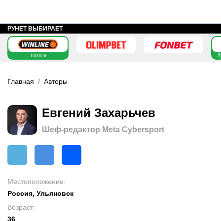
РУНЕТ ВЫБИРАЕТ
Л
10000 ₽
Главная
Авторы
Евгений Захарьчев
Шеф-редактор Meta Cybersport
Местоположение
:
Россия, Ульяновск
Возраст
:
36