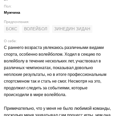
Пол
:
Мужчина
Предпочтения
:
БОКС
ВОЛЕЙБОЛ
ЗИНЕДИН ЗИДАН
О себе
:
С раннего возраста увлекаюсь различными видами
спорта, особенно волейболом. Ходил в секцию по
волейболу в течение нескольких лет, участвовал в
различных чемпионатах, показывал довольно
неплохие результаты, но в итоге профессиональным
спортсменом так и стать не смог. Несмотря на это,
продолжил следить за событиями, которые
происходили в мире волейбола.
Примечательно, что у меня не было любимой команды,
поскольку меня захватывал сам процесс игры, чем она