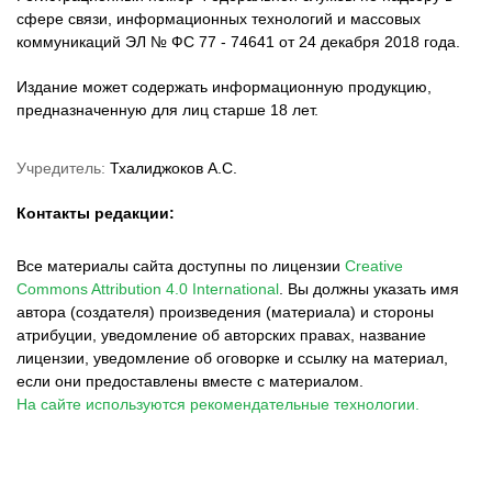
сфере связи, информационных технологий и массовых
коммуникаций ЭЛ № ФС 77 - 74641 от 24 декабря 2018 года.
Издание может содержать информационную продукцию,
предназначенную для лиц старше 18 лет.
Учредитель:
Тхалиджоков А.С.
Контакты редакции:
Все материалы сайта доступны по лицензии
Creative
Commons Attribution 4.0 International
.
Вы должны указать имя
автора (создателя) произведения (материала) и стороны
атрибуции, уведомление об авторских правах, название
лицензии, уведомление об оговорке и ссылку на материал,
если они предоставлены вместе с материалом.
На сайте используются рекомендательные технологии.