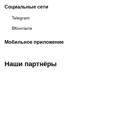
Социальные сети
Telegram
ВКонтакте
Мобильное приложение
Наши партнёры
ФК «Зенит»
ФК «Спартак»
ФК «Краснодар»