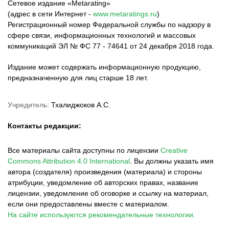
Сетевое издание «Metarating»
(адрес в сети Интернет -
www.metaratings.ru
)
Регистрационный номер Федеральной службы по надзору в
сфере связи, информационных технологий и массовых
коммуникаций ЭЛ № ФС 77 - 74641 от 24 декабря 2018 года.
Издание может содержать информационную продукцию,
предназначенную для лиц старше 18 лет.
Учредитель:
Тхалиджоков А.С.
Контакты редакции:
Все материалы сайта доступны по лицензии
Creative
Commons Attribution 4.0 International
.
Вы должны указать имя
автора (создателя) произведения (материала) и стороны
атрибуции, уведомление об авторских правах, название
лицензии, уведомление об оговорке и ссылку на материал,
если они предоставлены вместе с материалом.
На сайте используются рекомендательные технологии.