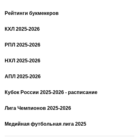
Фонбет на Андроид
Лига ставок на Андроид
Обзор Винлайн
Бетсити на Андроид
Обзор БК Леон
Рейтинги букмекеров
Обзор Фонбет
Обзор Марафонбет
Букмекерские конторы
Обзор Бетсити
Приложения для ставок на
КХЛ 2025-2026
России
спорт
Легальные букмекерские
КХЛ: расписание матчей
LIVE ставки на спорт
Трансферы КХЛ, лето 2025
РПЛ 2025-2026
конторы
2025-2026
Расписание РПЛ 2025-2026
Трансферы РПЛ, лето 2025
НХЛ 2025-2026
Прямые трансляции РПЛ
Состав РПЛ 25/26
РПЛ: таблица и результаты
АПЛ 2025-2026
Расписание АПЛ 25/26
Трансляции АПЛ
Кубок России 2025-2026 - расписание
Таблица и результаты АПЛ
Кубок России 2025/2026 -
Лига Чемпионов 2025-2026
таблица и результаты
Трансляции Лиги чемпионов
чемпионов
Медийная футбольная лига 2025
Расписание матчей ЛЧ
Команды ЛЧ 2025-2026
2025-2026
Расписание Медиалиги 2025
Регламент Лиги чемпионов
Команды Медиалиги 5 сезон