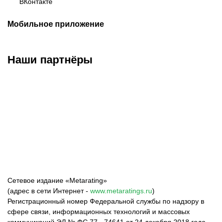
ВКонтакте
Мобильное приложение
Наши партнёры
ФК «Зенит»
ФК «Спартак»
ФК «Краснодар»
Сетевое издание «Metarating»
(адрес в сети Интернет -
www.metaratings.ru
)
Регистрационный номер Федеральной службы по надзору в
сфере связи, информационных технологий и массовых