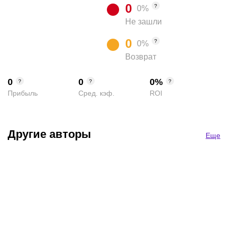
0
?
0
%
Не зашли
0
?
0
%
Возврат
0
0
0
%
?
?
?
Прибыль
Сред. кэф.
ROI
Другие авторы
Еще
Василий
Давид Багдасаров
Дмитрий Сенник