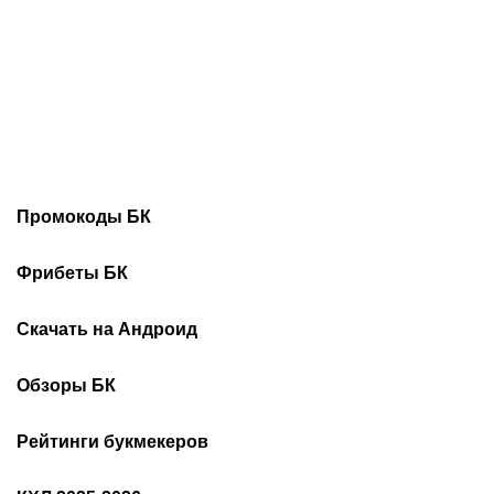
Морошинский
Аналитик букмекерского
Экс-футболист, эксперт
рынка
Главный по бонусам
букмекеров
Промокоды БК
Промокоды Винлайн
Промокоды Марафонбет
Фрибеты БК
Промокоды Бетсити
Промокоды Леон
Фрибеты Без депозита
Промокоды Лига Ставок
Фрибеты Бетсити
Скачать на Андроид
Фрибет за регистрацию
Фрибеты Марафонбет
Винлайн на Андроид
Фрибет Винлайн
Марафонбет на Андроид
Обзоры БК
Фонбет на Андроид
Лига ставок на Андроид
Обзор Винлайн
Бетсити на Андроид
Обзор БК Леон
Рейтинги букмекеров
Обзор Фонбет
Обзор Марафонбет
Букмекерские конторы
Обзор Бетсити
Приложения для ставок на