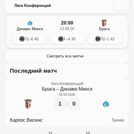
Лига Конференций
20:00
Динамо Минск
13.08.26
Брага
П1
–
6.40
X
–
4.30
П2
–
1.42
Смотреть все матчи
Последний матч
Лига Конференций
Брага
–
Динамо Минск
06.08.2026
1
0
:
Карлос Висенс
Тренер
21
10