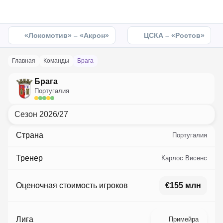
«Локомотив» – «Акрон»
ЦСКА – «Ростов»
Главная
Команды
Брага
Брага
Португалия
Сезон 2026/27
Страна
Португалия
Тренер
Карлос Висенс
Оценочная стоимость игроков
€155 млн
Лига
Примейра