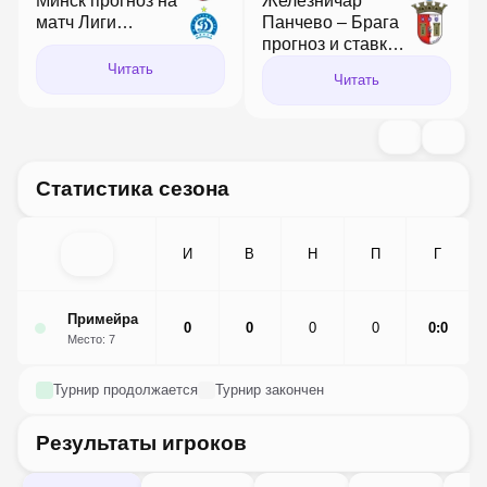
Минск прогноз на
Железничар
матч Лиги
Панчево – Брага
конференций 6
прогноз и ставки
августа 2026 года
на матч Лиги
Читать
Читать
с коэффициентом
конференций 22
1,95
июля 2026 года
Статистика сезона
И
В
Н
П
Г
Примейра
0
0
0
0
0:0
Место: 7
Турнир продолжается
Турнир закончен
Результаты игроков