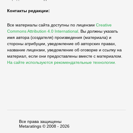
Контакты редакции:
Все материалы сайта доступны по лицензии
Creative
Commons Attribution 4.0 International
.
Вы должны указать
имя автора (создателя) произведения (материала) и
стороны атрибуции, уведомление об авторских правах,
название лицензии, уведомление об оговорке и ссылку на
материал, если они предоставлены вместе с материалом.
На сайте используются рекомендательные технологии.
Все права защищены
Metaratings © 2008 -
2026