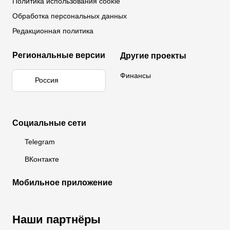
Политика использования cookie
Обработка персональных данных
Редакционная политика
Региональные версии
Другие проекты
Финансы
Россия
Социальные сети
Telegram
ВКонтакте
Мобильное приложение
Наши партнёры