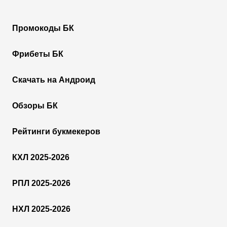
Промокоды БК
Промокоды Винлайн
Промокоды Марафонбет
Фрибеты БК
Промокоды Бетсити
Промокоды Леон
Фрибеты Без депозита
Промокоды Лига Ставок
Фрибеты Бетсити
Скачать на Андроид
Фрибет за регистрацию
Фрибеты Марафонбет
Винлайн на Андроид
Фрибет Винлайн
Марафонбет на Андроид
Обзоры БК
Фонбет на Андроид
Лига ставок на Андроид
Обзор Винлайн
Бетсити на Андроид
Обзор БК Леон
Рейтинги букмекеров
Обзор Фонбет
Обзор Марафонбет
Букмекерские конторы
Обзор Бетсити
Приложения для ставок на
КХЛ 2025-2026
России
спорт
Легальные букмекерские
КХЛ: расписание матчей
LIVE ставки на спорт
Трансферы КХЛ, лето 2025
РПЛ 2025-2026
конторы
2025-2026
Расписание РПЛ 2025-
РПЛ: таблица и результаты
НХЛ 2025-2026
2026
Трансферы РПЛ, лето 2025
Прямые трансляции РПЛ