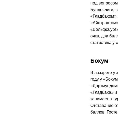
под вопросом 
Бундеслиги, 
«Гладбахом» 
«Айнтрахтом»
«Вольфсбург» 
очка, два ба
статистика у 
Бохум
В лазарете у 
году у «Боху
«Дортмундом»
«Гладбаха» и
занимает в ту
Отставание о
баллов. Госте