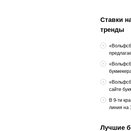
Ставки н
тренды
«Вольфсб
предлагае
«Вольфсбу
букмекера
«Вольфсбу
сайте бук
В 9-ти кр
линия на 
Лучшие б