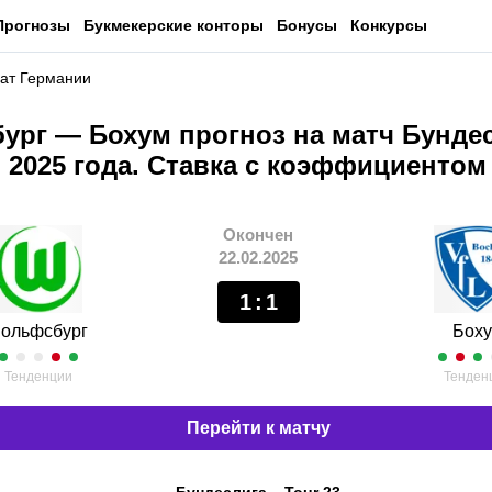
Прогнозы
Букмекерские конторы
Бонусы
Конкурсы
ат Германии
ург — Бохум прогноз на матч Бундес
2025 года. Ставка с коэффициентом 
Окончен
22.02.2025
1
:
1
ольфсбург
Бох
Тенденции
Тенден
Перейти к матчу