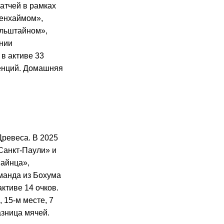
матчей в рамках
фенхаймом»,
ольштайном»,
ании
в активе 33
ренций. Домашняя
Древеса. В 2025
Санкт-Паули» и
Майнца»,
оманда из Бохума
ктиве 14 очков.
15-м месте, 7
азница мячей.