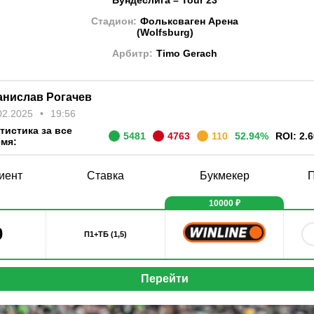
Бундеслига
–
Tour 23
Стадион
:
Фольксваген Арена
(
Wolfsburg
)
Арбитр
:
Timo Gerach
анислав Рогачев
02.2025
19:56
тистика за все
5481
4763
110
52.94
%
ROI:
2.6
мя:
иент
Ставка
Букмекер
П
10000 ₽
0
П1+ТБ (1,5)
Перейти