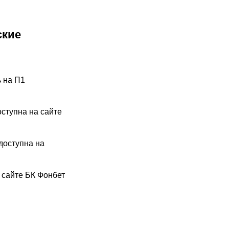
ские
 на П1
оступна на сайте
доступна на
 сайте БК Фонбет