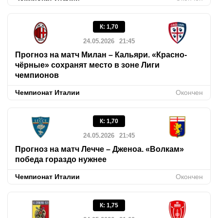
К
:
1,70
24.05.2026
21:45
Прогноз на матч Милан – Кальяри. «Красно-
чёрные» сохранят место в зоне Лиги
чемпионов
Чемпионат Италии
Окончен
К
:
1,70
24.05.2026
21:45
Прогноз на матч Лечче – Дженоа. «Волкам»
победа гораздо нужнее
Чемпионат Италии
Окончен
К
:
1,75