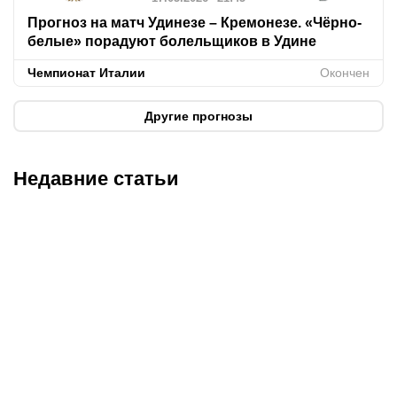
Прогноз на матч Удинезе – Кремонезе. «Чёрно-
белые» порадуют болельщиков в Удине
Чемпионат Италии
Окончен
Другие прогнозы
Недавние статьи
08.08.2026
23:30
08.08.2026
21:15
Кубок мэра Москвы-2026
Дарит открытки, пишет
по хоккею: календарь и
СМС, караулит у дома: