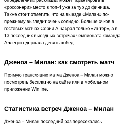
определённых раскладах может гарантировать
«россонери» место в топ-4 уже за тур до финиша.
Также стоит отметить, что на выезде «Милан» по-
прежнему выглядит очень солидно. Больше очков в
гостевых матчах Серии А набрал только «Интер», а в
13 последних выездных встречах чемпионата команда
Аллегри одержала девять побед.
Дженоа – Милан: как смотреть матч
Прямую трансляцию матча Дженоа – Милан можно
посмотреть бесплатно на сайте или в мобильном
приложении Winline.
Статистика встреч Дженоа – Милан
Дженоа – Милан последний раз пересекались