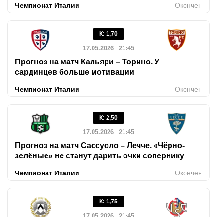
Чемпионат Италии
Окончен
К
:
1,70
17.05.2026
21:45
Прогноз на матч Кальяри – Торино. У
сардинцев больше мотивации
Чемпионат Италии
Окончен
К
:
2,50
17.05.2026
21:45
Прогноз на матч Сассуоло – Лечче. «Чёрно-
зелёные» не станут дарить очки сопернику
Чемпионат Италии
Окончен
К
:
1,75
17.05.2026
21:45