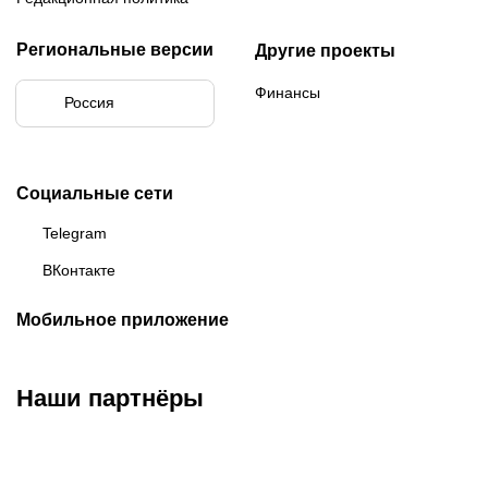
Региональные версии
Другие проекты
Финансы
Россия
Социальные сети
Telegram
ВКонтакте
Мобильное приложение
Наши партнёры