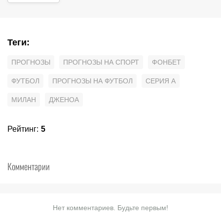
Теги
:
ПРОГНОЗЫ
ПРОГНОЗЫ НА СПОРТ
ФОНБЕТ
ФУТБОЛ
ПРОГНОЗЫ НА ФУТБОЛ
СЕРИЯ А
МИЛАН
ДЖЕНОА
Рейтинг
:
5
Комментарии
Нет комментариев. Будьте первым!