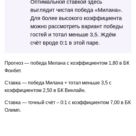
Оптимальной ставкой здесь
выглядит чистая победа «Милана».
Для более высокого коэффициента
можно рассмотреть вариант победы
гостей и тотал меньше 3,5. Ждём
счёт вроде 0:1 в этой паре.
Прогноз — победа Милана с коэффициентом 1,80 в БК
Фонбет.
Ставка — победа Милана + тотал меньше 3,5 с
коэффициентом 2,50 в БК Винлайн.
Ставка — точный счёт – 0:1 с коэффициентом 7,00 в БК
Олимп.