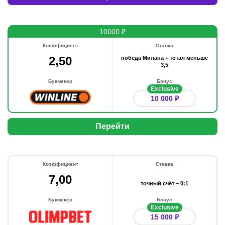
10000 ₽
Коэффициент
Ставка
2,50
победа Милана + тотал меньше
3,5
Букмекер
Бонус
Exclusive
10 000 ₽
Перейти
Коэффициент
Ставка
7,00
точный счёт – 0:1
Букмекер
Бонус
Exclusive
15 000 ₽