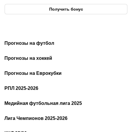
Получить бонус
Прогнозы на футбол
Прогнозы на РПЛ
Прогнозы на Бундеслигу
Прогнозы на хоккей
Прогнозы на Лигу 1 (ФНЛ)
Прогнозы на Чемпионат
Ставки на КХЛ 25/26
Прогнозы на АПЛ
Франции
Ставки на Евротур
Прогнозы на Еврокубки
Ставки на НХЛ 25/26
Прогнозы на Ла Лигу
Ставки на МЛС
Прогнозы на ЛЧ 25-26
Конференций
РПЛ 2025-2026
Ставки на Серию А
Прогнозы на ЛЕ 25-26
Прогнозы на Лигу Наций
Расписание РПЛ 2025-2026
Ставки на Лигу
Таблица трансферов РПЛ
Медийная футбольная лига 2025
Прямые трансляции РПЛ
Состав РПЛ 25/26
Расписание Медиалиги 2025
РПЛ: таблица и результаты
Команды Медиалиги 2025
Лига Чемпионов 2025-2026
Турнирная таблица
Формат МФЛ
Медиалиги
Как смотреть Лигу
Турнирная таблица Лиги