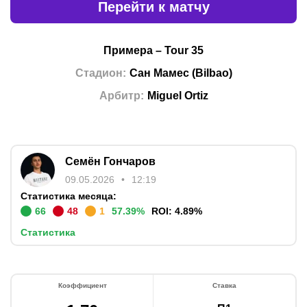
Перейти к матчу
Примера
–
Tour 35
Стадион
:
Сан Мамес
(
Bilbao
)
Арбитр
:
Miguel Ortiz
Семён Гончаров
09.05.2026
12:19
Статистика месяца:
66
48
1
57.39
%
ROI:
4.89
%
Статистика
Коэффициент
Ставка