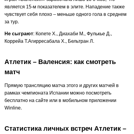
является 15-м показателем в элите. Нападение также
чувствует себя плохо – меньше одного гола в среднем
за тур.
Не сыграют
: Копете Х., Диахаби М., Фулькье Д.,
Коррейа Т.Агирресабала Х., Бельтран Л.
Атлетик – Валенсия: как смотреть
матч
Прямую трансляцию матча этого и других матчей в
рамках чемпионата Испании можно посмотреть
бесплатно на сайте или в мобильном приложении
Winline.
Статистика личных встреч Атлетик –