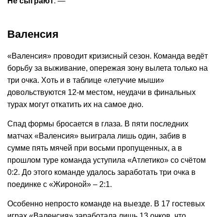
Не сыграют
: —
Валенсия
«Валенсия» проводит кризисный сезон. Команда ведёт
борьбу за выживание, опережая зону вылета только на
три очка. Хоть и в таблице «летучие мыши»
довольствуются 12-м местом, неудачи в финальных
турах могут откатить их на самое дно.
Спад формы бросается в глаза. В пяти последних
матчах «Валенсия» выиграла лишь один, забив в
сумме пять мячей при восьми пропущенных, а в
прошлом туре команда уступила «Атлетико» со счётом
0:2. До этого команде удалось заработать три очка в
поединке с «Жироной» – 2:1.
Особенно непросто команде на выезде. В 17 гостевых
играх «Валенсия» заработала лишь 13 очков, что