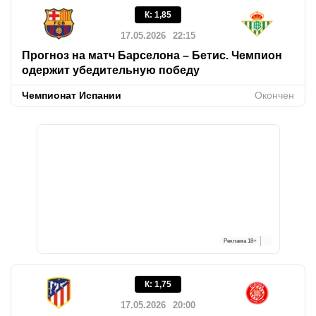
К
:
1,85
17.05.2026
22:15
Прогноз на матч Барселона – Бетис. Чемпион
одержит убедительную победу
Чемпионат Испании
Окончен
Реклама
18+
К
:
1,75
17.05.2026
20:00