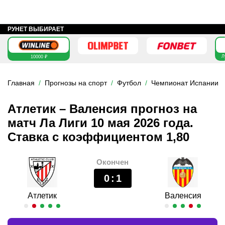
РУНЕТ ВЫБИРАЕТ
Л
10000 ₽
Главная
Прогнозы на спорт
Футбол
Чемпионат Испании
Атлетик – Валенсия прогноз на
матч Ла Лиги 10 мая 2026 года.
Ставка с коэффициентом 1,80
Окончен
0
:
1
Атлетик
Валенсия