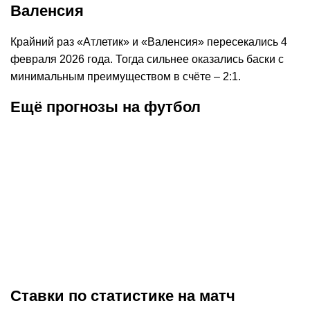
Валенсия
Крайний раз «Атлетик» и «Валенсия» пересекались 4
февраля 2026 года. Тогда сильнее оказались баски с
минимальным преимуществом в счёте – 2:1.
Ещё прогнозы на футбол
К
:
1,80
06.08.2026
19:00
06.08
Прогноз на матч Ягеллония –
Прогноз на м
Рейнджерс. Поляки способны
Ждём резуль
дать отпор дома
поединка
Лига Европы
05:25:55
Футбол
Ставки по статистике на матч