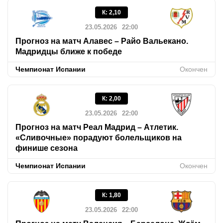
К
:
2,10
23.05.2026
22:00
Прогноз на матч Алавес – Райо Вальекано.
Мадридцы ближе к победе
Чемпионат Испании
Окончен
К
:
2,00
23.05.2026
22:00
Прогноз на матч Реал Мадрид – Атлетик.
«Сливочные» порадуют болельщиков на
финише сезона
Чемпионат Испании
Окончен
К
:
1,80
23.05.2026
22:00