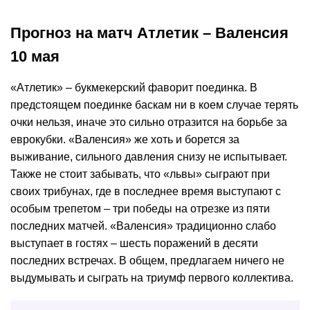
Прогноз на матч Атлетик – Валенсия
10 мая
«Атлетик» – букмекерский фаворит поединка. В
предстоящем поединке баскам ни в коем случае терять
очки нельзя, иначе это сильно отразится на борьбе за
еврокубки. «Валенсия» же хоть и борется за
выживание, сильного давления снизу не испытывает.
Также не стоит забывать, что «львы» сыграют при
своих трибунах, где в последнее время выступают с
особым трепетом – три победы на отрезке из пяти
последних матчей. «Валенсия» традиционно слабо
выступает в гостях – шесть поражений в десяти
последних встречах. В общем, предлагаем ничего не
выдумывать и сыграть на триумф первого коллектива.