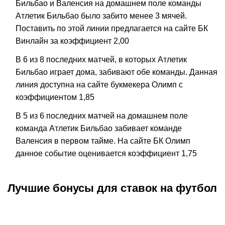
Бильбао и Валенсия на домашнем поле команды
Атлетик Бильбао было забито менее 3 мячей.
Поставить по этой линии предлагается на сайте БК
Винлайн за коэффициент 2,00
В 6 из 8 последних матчей, в которых Атлетик
Бильбао играет дома, забивают обе команды. Данная
линия доступна на сайте букмекера Олимп с
коэффициентом 1,85
В 5 из 6 последних матчей на домашнем поле
команда Атлетик Бильбао забивает команде
Валенсия в первом тайме. На сайте БК Олимп
данное событие оценивается коэффициент 1,75
Лучшие бонусы для ставок на футбол
Промокод
:
META8
Промокод
:
META20K