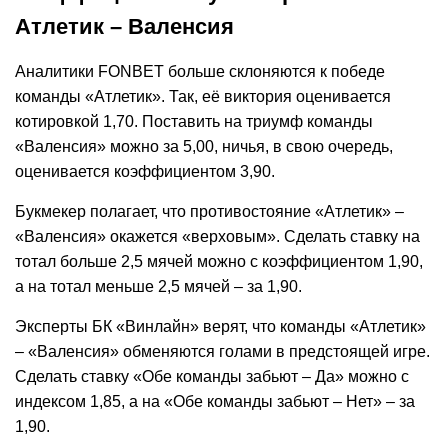
Атлетик – Валенсия
Аналитики FONBET больше склоняются к победе
команды «Атлетик». Так, её виктория оценивается
котировкой 1,70. Поставить на триумф команды
«Валенсия» можно за 5,00, ничья, в свою очередь,
оценивается коэффициентом 3,90.
Букмекер полагает, что противостояние «Атлетик» –
«Валенсия» окажется «верховым». Сделать ставку на
тотал больше 2,5 мячей можно с коэффициентом 1,90,
а на тотал меньше 2,5 мячей – за 1,90.
Эксперты БК «Винлайн» верят, что команды «Атлетик»
– «Валенсия» обменяются голами в предстоящей игре.
Сделать ставку «Обе команды забьют – Да» можно с
индексом 1,85, а на «Обе команды забьют – Нет» – за
1,90.