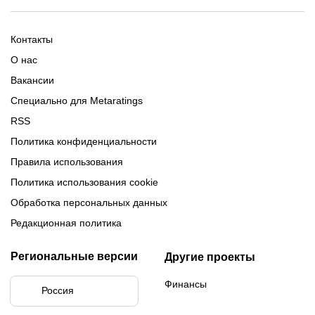
2025-2026
Расписание Медиалиги 2025
Регламент Лиги чемпионов
Команды Медиалиги 5 сезон
Турнирная таблица Лиги
Турнирная таблица
Формат МФЛ-5
Контакты
Медиалиги 5
О нас
Вакансии
Специально для Metaratings
RSS
Политика конфиденциальности
Правила использования
Политика использования cookie
Обработка персональных данных
Редакционная политика
Региональные версии
Другие проекты
Финансы
Россия