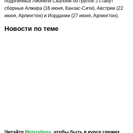
подопечных Лионеля Скалони по группе J станут
сборные Алжира (16 июня, Канзас-Сити), Австрии (22
июня, Арлингтон) и Иордании (27 июня, Арлингтон).
Новости по теме
08.08.2026
1:10
07.08.2026
15:45
В «Интер Майами»
Свадьба Роналду:
озвучили роль Месси в
букмекеры принимают
клубе после завершения
ставки на гостей —
карьеры в будущем
придут ли Месси и
Трамп?
Читайте
Metaratings
, чтобы быть в курсе свежих