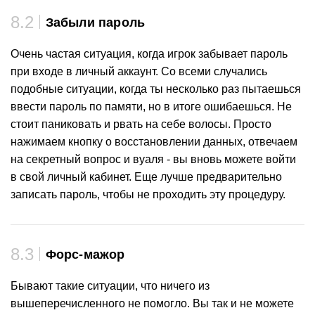
8.2
Забыли пароль
Очень частая ситуация, когда игрок забывает пароль
при входе в личный аккаунт. Со всеми случались
подобные ситуации, когда ты несколько раз пытаешься
ввести пароль по памяти, но в итоге ошибаешься. Не
стоит паниковать и рвать на себе волосы. Просто
нажимаем кнопку о восстановлении данных, отвечаем
на секретный вопрос и вуаля - вы вновь можете войти
в свой личный кабинет. Еще лучше предварительно
записать пароль, чтобы не проходить эту процедуру.
8.3
Форс-мажор
Бывают такие ситуации, что ничего из
вышеперечисленного не помогло. Вы так и не можете