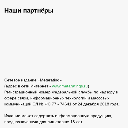
Наши партнёры
ФК «Зенит»
ФК «Спартак»
ФК «Краснодар»
Сетевое издание «Metarating»
(адрес в сети Интернет -
www.metaratings.ru
)
Регистрационный номер Федеральной службы по надзору в
сфере связи, информационных технологий и массовых
коммуникаций ЭЛ № ФС 77 - 74641 от 24 декабря 2018 года.
Издание может содержать информационную продукцию,
предназначенную для лиц старше 18 лет.