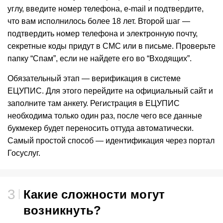
углу, введите номер телефона, e-mail и подтвердите,
что вам исполнилось более 18 лет. Второй шаг —
подтвердить номер телефона и электронную почту,
секретные коды придут в СМС или в письме. Проверьте
папку “Спам”, если не найдете его во “Входящих”.
Обязательный этап — верификация в системе
ЕЦУПИС. Для этого перейдите на официальный сайт и
заполните там анкету. Регистрация в ЕЦУПИС
необходима только один раз, после чего все данные
букмекер будет переносить оттуда автоматически.
Самый простой способ — идентификация через портал
Госуслуг.
3
Какие сложности могут
возникнуть?