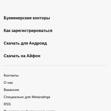
Букмекерские конторы
Российские букмекеры
Обзор Винлайн
Как зарегистрироваться
Легальные букмекеры
Обзор Фонбет
Регистрация Винлайн
Регистрация Олимп
Онлайн ставки на спорт
Обзор Бетсити
Скачать для Андроид
Регистрация Фонбет
Регистрация Мелбет
Лайв ставки
Обзор Мелбет
Скачать Винлайн
Скачать Олимп Бет
Регистрация Бетсити
Регистрация БК Леон
Скачать на Айфон
Скачать Фонбет
Скачать Мелбет
Регистрация Марафон
Регистрация Пари
Винлайн на Айфон
Скачать Бетсити
Скачать Пари
Олимп на Айфон
Фонбет на Айфон
Скачать Марафон
Скачать Лига Ставок
Мелбет на Айфон
Контакты
Бетсити на Айфон
Пари на Айфон
О нас
Марафон на Айфон
Вакансии
Специально для Metaratings
RSS