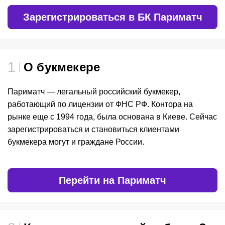
Зарегистрироваться в БК Париматч
1
О букмекере
Париматч — легальный российский букмекер,
работающий по лицензии от ФНС РФ. Контора на
рынке еще с 1994 года, была основана в Киеве. Сейчас
зарегистрироваться и становиться клиентами
букмекера могут и граждане России.
Перейти на Париматч