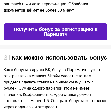
parimatch.ru» и дата верификации. Обработка
документов займет не более 30 минут.
Получить бонус за регистрацию в
Париматч
3
Как можно использовать бонус
Как и бонусы в других БК, бонус в Париматче нужно
отыгрывать на ставках. Чтобы сделать это, вам
придется сделать ставки на общую сумму 10 тыс.
рублей. Сумма одного пари при этом не имеет
значения. Коэффициент каждой ставки должен
составлять не менее 1,5. Отыграть бонус можно только
через ординары и экспрессы.