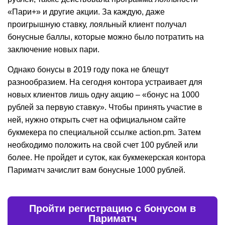
«Пари+» и другие акции. За каждую, даже
проигрышную ставку, лояльный клиент получал
бонусные баллы, которые можно было потратить на
заключение новых пари.
Однако бонусы в 2019 году пока не блещут
разнообразием. На сегодня контора устраивает для
новых клиентов лишь одну акцию – «бонус на 1000
рублей за первую ставку». Чтобы принять участие в
ней, нужно открыть счет на официальном сайте
букмекера по специальной ссылке action.pm. Затем
необходимо положить на свой счет 100 рублей или
более. Не пройдет и суток, как букмекерская контора
Париматч зачислит вам бонусные 1000 рублей.
Пройти регистрацию с бонусом в
Париматч