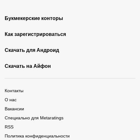
Букмекерские конторы
Российские букмекеры
Обзор Винлайн
Как зарегистрироваться
Легальные букмекеры
Обзор Фонбет
Регистрация Винлайн
Регистрация Олимп
Онлайн ставки на спорт
Обзор Бетсити
Скачать для Андроид
Регистрация Фонбет
Регистрация Мелбет
Лайв ставки
Обзор Мелбет
Скачать Винлайн
Скачать Олимп Бет
Регистрация Бетсити
Регистрация БК Леон
Скачать на Айфон
Скачать Фонбет
Скачать Мелбет
Регистрация Марафон
Регистрация Пари
Винлайн на Айфон
Скачать Бетсити
Скачать Пари
Олимп на Айфон
Фонбет на Айфон
Скачать Марафон
Скачать Лига Ставок
Мелбет на Айфон
Контакты
Бетсити на Айфон
Пари на Айфон
О нас
Марафон на Айфон
Вакансии
Специально для Metaratings
RSS
Политика конфиденциальности