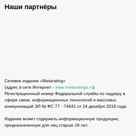
Наши партнёры
ФК «Зенит»
ФК «Спартак»
ФК «Краснодар»
Сетевое издание «Metarating»
(адрес в сети Интернет -
www.metaratings.ru
)
Регистрационный номер Федеральной службы по надзору в
сфере связи, информационных технологий и массовых
коммуникаций ЭЛ № ФС 77 - 74641 от 24 декабря 2018 года.
Издание может содержать информационную продукцию,
предназначенную для лиц старше 18 лет.