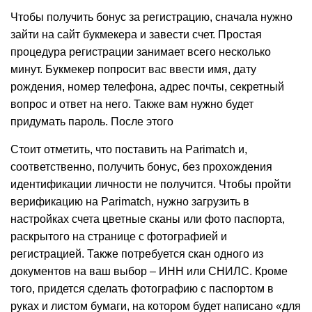
Чтобы получить бонус за регистрацию, сначала нужно
зайти на сайт букмекера и завести счет. Простая
процедура регистрации занимает всего несколько
минут. Букмекер попросит вас ввести имя, дату
рождения, номер телефона, адрес почты, секретный
вопрос и ответ на него. Также вам нужно будет
придумать пароль. После этого
Стоит отметить, что поставить на Parimatch и,
соответственно, получить бонус, без прохождения
идентификации личности не получится. Чтобы пройти
верификацию на Parimatch, нужно загрузить в
настройках счета цветные сканы или фото паспорта,
раскрытого на странице с фотографией и
регистрацией. Также потребуется скан одного из
документов на ваш выбор – ИНН или СНИЛС. Кроме
того, придется сделать фотографию с паспортом в
руках и листом бумаги, на котором будет написано «для