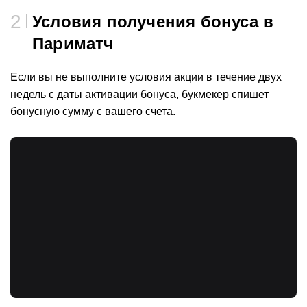
2
Условия получения бонуса в
Париматч
Если вы не выполните условия акции в течение двух
недель с даты активации бонуса, букмекер спишет
бонусную сумму с вашего счета.