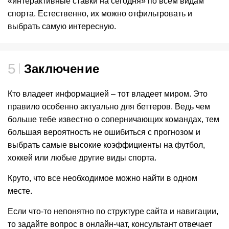
«интерактивные ставки на сегодня» по всем видам
спорта. Естественно, их можно отфильтровать и
выбрать самую интересную.
5
Заключение
Кто владеет информацией – тот владеет миром. Это
правило особенно актуально для беттеров. Ведь чем
больше тебе известно о соперничающих командах, тем
большая вероятность не ошибиться с прогнозом и
выбрать самые высокие коэффициенты на футбол,
хоккей или любые другие виды спорта.
Круто, что все необходимое можно найти в одном
месте.
Если что-то непонятно по структуре сайта и навигации,
то задайте вопрос в онлайн-чат, консультант отвечает