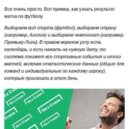
Все очень просто. Вот пример, как узнать результат
матча по футболу.
Выбираем вид спорта (футбол), выбираем страну
(например, Англия) и выбираем чемпионат (например,
Премьер-Лига). В правом верхнем углу есть
календарь, и если нажать на нужную дату, то
система покажет все спортивные события и итоги
матчей, включая статистические данные (общие для
команд и индивидуальные по каждому игроку),
которые произошли в этот день.