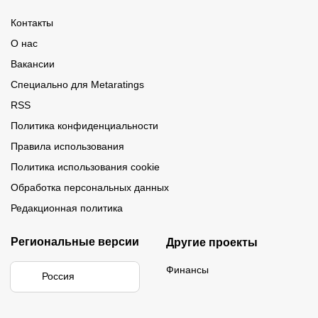
Олимп на Айфон
Фонбет на Айфон
Скачать Марафон
Скачать Лига Ставок
Мелбет на Айфон
Контакты
Бетсити на Айфон
Пари на Айфон
О нас
Марафон на Айфон
Вакансии
Специально для Metaratings
RSS
Политика конфиденциальности
Правила использования
Политика использования cookie
Обработка персональных данных
Редакционная политика
Региональные версии
Другие проекты
Финансы
Россия