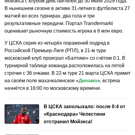
Мойзеса с клубом действителен до 30 июня 2029 года.
В нынешнем сезоне в активе 31-летнего футболиста 27
матчей во всех турнирах, два гола и три
результативные передачи. Портал
Transfermarkt
оценивает рыночную стоимость игрока в 6 млн евро.
У ЦСКА серия из четырёх поражений подряд в
Российской Премьер-Лиге (РПЛ), в 21-м туре
московский клуб проиграл «Балтике» со счётом 0:1. В
турнирной таблице команда расположилась на пятой
строчке с 36 очками. В 22-м туре 21 марта ЦСКА примет
на своём поле махачкалинское «
Динамо
», встреча
начнётся в 16:00 по московскому времени.
В ЦСКА заполыхало: после 0:4 от
«Краснодара» Челестини
отстранил Мойзеса!