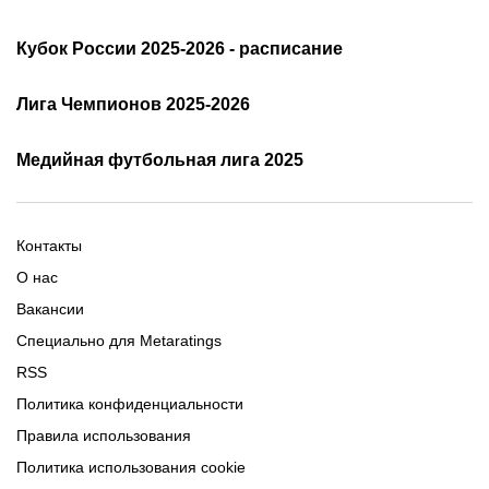
Расписание АПЛ 25/26
Трансляции АПЛ
Кубок России 2025-2026 - расписание
Таблица и результаты АПЛ
Кубок России 2025/2026 -
Лига Чемпионов 2025-2026
таблица и результаты
Трансляции Лиги чемпионов
чемпионов
Медийная футбольная лига 2025
Расписание матчей ЛЧ
Команды ЛЧ 2025-2026
2025-2026
Расписание Медиалиги 2025
Регламент Лиги чемпионов
Команды Медиалиги 5 сезон
Турнирная таблица Лиги
Турнирная таблица
Формат МФЛ-5
Контакты
Медиалиги 5
О нас
Вакансии
Специально для Metaratings
RSS
Политика конфиденциальности
Правила использования
Политика использования cookie